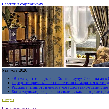
Перейти к содержимому
6 августа, 2026
«Вы материться не умеете. Хотите, научу» 70 лет назад 
Народные приметы на 31 июля: Если помириться в этот де
Раскрыта тайна отравления в могущественном семейств
Когда «луноходы» ездили по столице: как выглядели пре
Шторы
Новостная рассылка