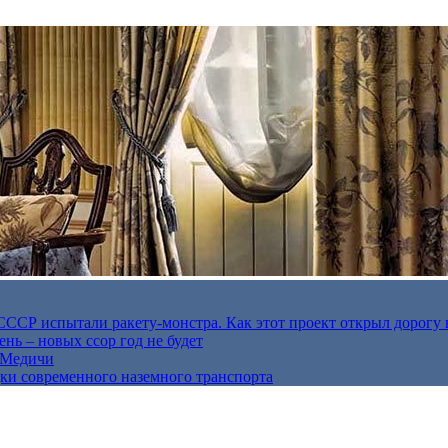
в СССР испытали ракету-монстра. Как этот проект открыл дорогу 
нь – новых ссор год не будет
е Медичи
дки современного наземного транспорта