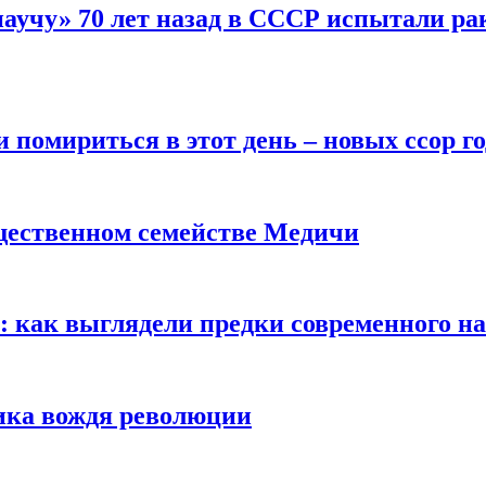
научу» 70 лет назад в СССР испытали ра
помириться в этот день – новых ссор год
щественном семействе Медичи
е: как выглядели предки современного н
сика вождя революции