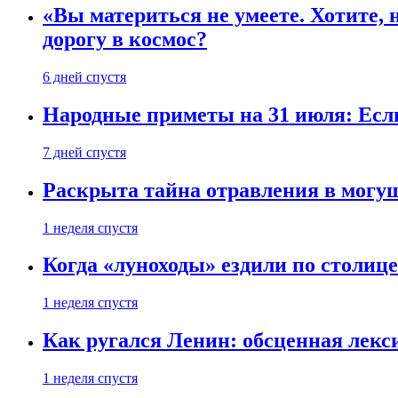
«Вы материться не умеете. Хотите, 
дорогу в космос?
6 дней спустя
Народные приметы на 31 июля: Если 
7 дней спустя
Раскрыта тайна отравления в могу
1 неделя спустя
Когда «луноходы» ездили по столиц
1 неделя спустя
Как ругался Ленин: обсценная лек
1 неделя спустя