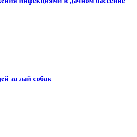
жения инфекциями в дачном бассейне
ей за лай собак