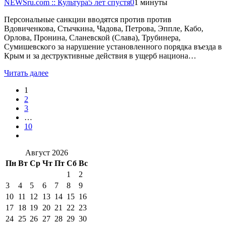
NEWSru.com :: Культура
5 лет спустя
0
1 минуты
Персональные санкции вводятся против против
Вдовиченкова, Стычкина, Чадова, Петрова, Эппле, Кабо,
Орлова, Пронина, Сланевской (Слава), Трубинера,
Сумишевского за нарушение установленного порядка въезда в
Крым и за деструктивные действия в ущерб национа…
Читать далее
1
2
3
…
10
Август 2026
Пн
Вт
Ср
Чт
Пт
Сб
Вс
1
2
3
4
5
6
7
8
9
10
11
12
13
14
15
16
17
18
19
20
21
22
23
24
25
26
27
28
29
30