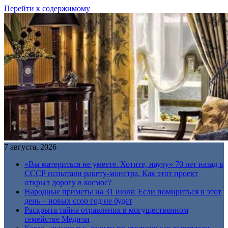
Перейти к содержимому
7 августа, 2026
«Вы материться не умеете. Хотите, научу» 70 лет назад в
СССР испытали ракету-монстра. Как этот проект
открыл дорогу в космос?
Народные приметы на 31 июля: Если помириться в этот
день – новых ссор год не будет
Раскрыта тайна отравления в могущественном
семействе Медичи