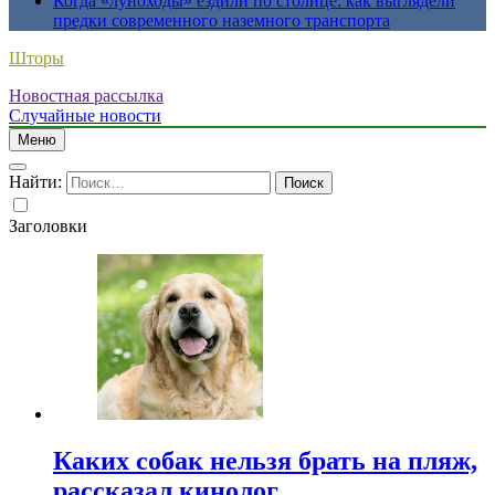
Когда «луноходы» ездили по столице: как выглядели
предки современного наземного транспорта
Шторы
Новостная рассылка
Случайные новости
Меню
Найти:
Заголовки
Каких собак нельзя брать на пляж,
рассказал кинолог