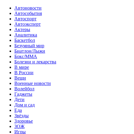
Автоновости
Автособытия
Автоспорт
Автоэксперт
Актеры
Аналитика
Баскетбол
Безумный мир
Биатлон/Лыжи
Бокс/MMA
Болезни и лекарства
В мире
В России
Вещи
Военные новости
Волейбол
Гаджеты
Дети
Дом и сад
Еда
Звёзды
Здоровье
ЗОЖ
Игры