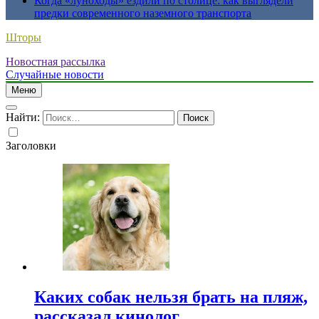
Когда «луноходы» ездили по столице: как выглядели
предки современного наземного транспорта
Шторы
Новостная рассылка
Случайные новости
Меню
Найти:
Заголовки
Каких собак нельзя брать на пляж,
рассказал кинолог