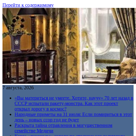
Перейти к содержимому
7 августа, 2026
«Вы материться не умеете. Хотите, научу» 70 лет назад в
СССР испытали ракету-монстра. Как этот проект
открыл дорогу в космос?
Народные приметы на 31 июля: Если помириться в этот
день – новых ссор год не будет
Раскрыта тайна отравления в могущественном
семействе Медичи