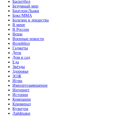
Баскетбол
Безумный мир
Биатлон/Лыжи
Бокс/MMA
Болезни и лекарства
В мире
В России
Вещи
Военные новости
Волейбол
Гаджеты
Дети
Дом и сад
Еда
Звёзды
Здоровье
ЗОЖ
Игры
Импортозамещение
Интернет
Истории
Компании
Криминал
Культура
Лайфхаки