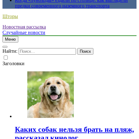
Когда «луноходы» ездили по столице: как выглядели
предки современного наземного транспорта
Шторы
Новостная рассылка
Случайные новости
Меню
Найти:
Заголовки
Каких собак нельзя брать на пляж,
рассказал кинолог