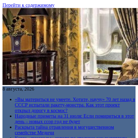
Перейти к содержимому
8 августа, 2026
«Вы материться не умеете. Хотите, научу» 70 лет назад в
СССР испытали ракету-монстра. Как этот проект
открыл дорогу в космос?
Народные приметы на 31 июля: Если помириться в этот
день – новых ссор год не будет
Раскрыта тайна отравления в могущественном
семействе Медичи