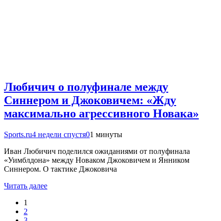
Любичич о полуфинале между
Синнером и Джоковичем: «Жду
максимально агрессивного Новака»
Sports.ru
4 недели спустя
0
1 минуты
Иван Любичич поделился ожиданиями от полуфинала
«Уимблдона» между Новаком Джоковичем и Янником
Синнером. О тактике Джоковича
Читать далее
1
2
3