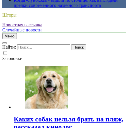
Когда «луноходы» ездили по столице: как выглядели
предки современного наземного транспорта
Шторы
Новостная рассылка
Случайные новости
Меню
Найти:
Заголовки
Каких собак нельзя брать на пляж,
рассказал кинолог