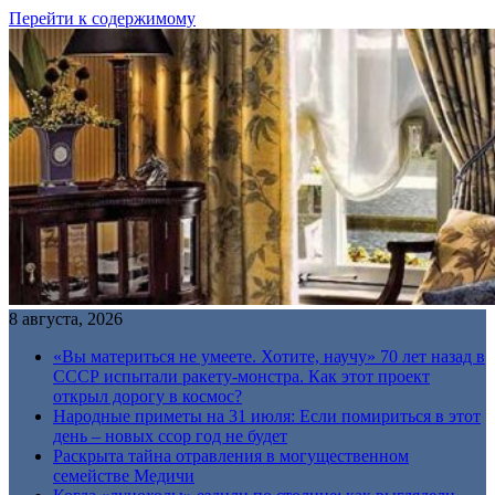
Перейти к содержимому
8 августа, 2026
«Вы материться не умеете. Хотите, научу» 70 лет назад в
СССР испытали ракету-монстра. Как этот проект
открыл дорогу в космос?
Народные приметы на 31 июля: Если помириться в этот
день – новых ссор год не будет
Раскрыта тайна отравления в могущественном
семействе Медичи