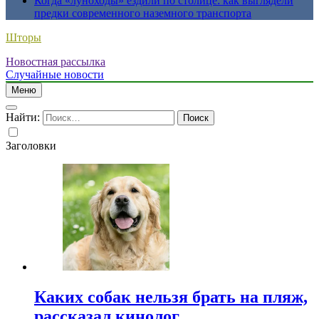
Когда «луноходы» ездили по столице: как выглядели
предки современного наземного транспорта
Шторы
Новостная рассылка
Случайные новости
Меню
Найти:
Заголовки
Каких собак нельзя брать на пляж,
рассказал кинолог