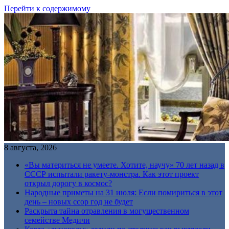
Перейти к содержимому
8 августа, 2026
«Вы материться не умеете. Хотите, научу» 70 лет назад в
СССР испытали ракету-монстра. Как этот проект
открыл дорогу в космос?
Народные приметы на 31 июля: Если помириться в этот
день – новых ссор год не будет
Раскрыта тайна отравления в могущественном
семействе Медичи