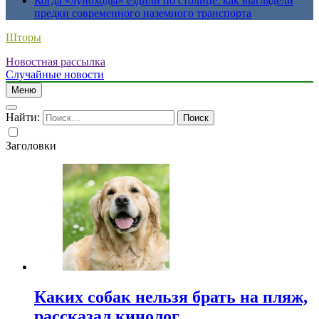
Когда «луноходы» ездили по столице: как выглядели
предки современного наземного транспорта
Шторы
Новостная рассылка
Случайные новости
Меню
Найти:
Заголовки
Каких собак нельзя брать на пляж,
рассказал кинолог