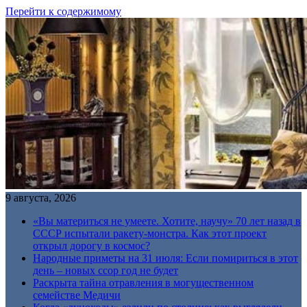
Перейти к содержимому
9 августа, 2026
«Вы материться не умеете. Хотите, научу» 70 лет назад в
СССР испытали ракету-монстра. Как этот проект
открыл дорогу в космос?
Народные приметы на 31 июля: Если помириться в этот
день – новых ссор год не будет
Раскрыта тайна отравления в могущественном
семействе Медичи