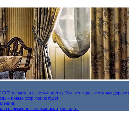
в СССР испытали ракету-монстра. Как этот проект открыл дорогу 
нь – новых ссор год не будет
е Медичи
дки современного наземного транспорта