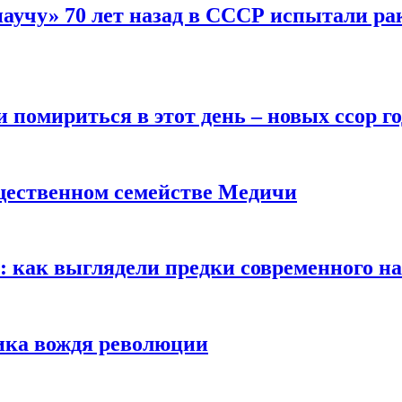
научу» 70 лет назад в СССР испытали ра
помириться в этот день – новых ссор год
щественном семействе Медичи
е: как выглядели предки современного н
сика вождя революции