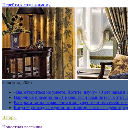
Перейти к содержимому
8 августа, 2026
«Вы материться не умеете. Хотите, научу» 70 лет назад 
Народные приметы на 31 июля: Если помириться в этот де
Раскрыта тайна отравления в могущественном семейств
Когда «луноходы» ездили по столице: как выглядели пре
Шторы
Новостная рассылка