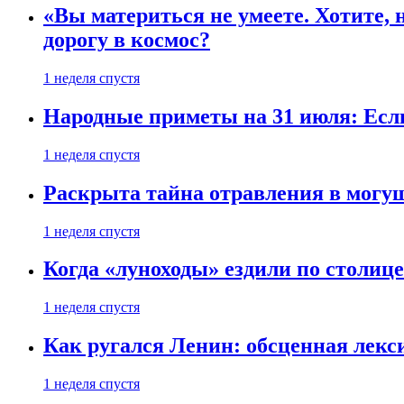
«Вы материться не умеете. Хотите, 
дорогу в космос?
1 неделя спустя
Народные приметы на 31 июля: Если 
1 неделя спустя
Раскрыта тайна отравления в могу
1 неделя спустя
Когда «луноходы» ездили по столиц
1 неделя спустя
Как ругался Ленин: обсценная лек
1 неделя спустя