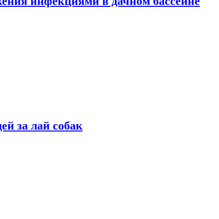
жения инфекциями в дачном бассейне
ей за лай собак