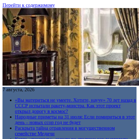
Перейти к содержимому
7 августа, 2026
«Вы материться не умеете. Хотите, научу» 70 лет назад в
СССР испытали ракету-монстра. Как этот проект
открыл дорогу в космос?
Народные приметы на 31 июля: Если помириться в этот
день – новых ссор год не будет
Раскрыта тайна отравления в могущественном
семействе Медичи