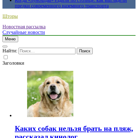
Когда «луноходы» ездили по столице: как выглядели
предки современного наземного транспорта
Шторы
Новостная рассылка
Случайные новости
Меню
Найти:
Заголовки
Каких собак нельзя брать на пляж,
рассказал кинолог