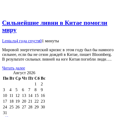
Сильнейшие ливни в Китае помогли
миру
Lenta.ru
4 года спустя
0
1 минуты
Мировой энергетический кризис в этом году был бы намного
сильнее, если бы не сезон дождей в Китае, пишет Bloomberg.
В результате сильных ливней на юге Китая погибли люди….
Читать далее
Август 2026
Пн
Вт
Ср
Чт
Пт
Сб
Вс
1
2
3
4
5
6
7
8
9
10
11
12
13
14
15
16
17
18
19
20
21
22
23
24
25
26
27
28
29
30
31