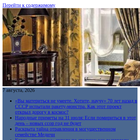
Перейти к содержимому
7 августа, 2026
«Вы материться не умеете. Хотите, научу» 70 лет назад в
СССР испытали ракету-монстра. Как этот проект
открыл дорогу в космос?
Народные приметы на 31 июля: Если помириться в этот
день – новых ссор год не будет
Раскрыта тайна отравления в могущественном
семействе Медичи