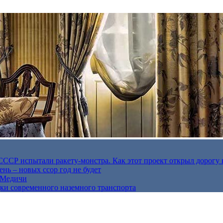
в СССР испытали ракету-монстра. Как этот проект открыл дорогу 
нь – новых ссор год не будет
е Медичи
дки современного наземного транспорта