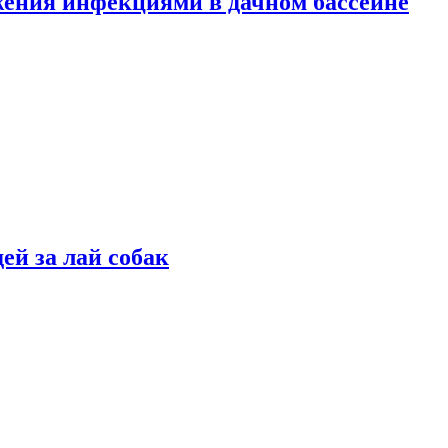
жения инфекциями в дачном бассейне
ей за лай собак