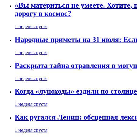
«Вы материться не умеете. Хотите, 
дорогу в космос?
1 неделя спустя
Народные приметы на 31 июля: Если 
1 неделя спустя
Раскрыта тайна отравления в могу
1 неделя спустя
Когда «луноходы» ездили по столиц
1 неделя спустя
Как ругался Ленин: обсценная лек
1 неделя спустя