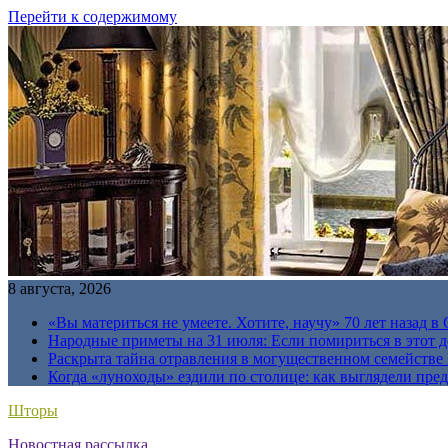
Перейти к содержимому
8 августа, 2026
«Вы материться не умеете. Хотите, научу» 70 лет назад 
Народные приметы на 31 июля: Если помириться в этот де
Раскрыта тайна отравления в могущественном семейств
Когда «луноходы» ездили по столице: как выглядели пре
Шторы
Новостная рассылка