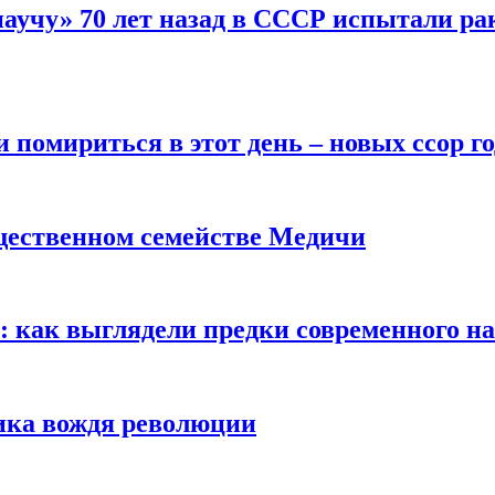
научу» 70 лет назад в СССР испытали ра
помириться в этот день – новых ссор год
щественном семействе Медичи
е: как выглядели предки современного н
сика вождя революции