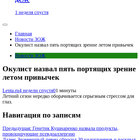
1 неделя спустя
Главная
Новости ЗОЖ
Окулист назвал пять портящих зрение летом привычек
Новости ЗОЖ
Окулист назвал пять портящих зрение
летом привычек
Lenta.ru
4 недели спустя
0
1 минуты
Летний сезон нередко оборачивается серьезным стрессом для
глаз.
Навигация по записям
Предыдущая:
Генетик Кушнаренко назвала продукты,
провоцирующие псевдоаллергию
Далее:
Знаменитый певец сбросил 30 килограммов и раскрыл