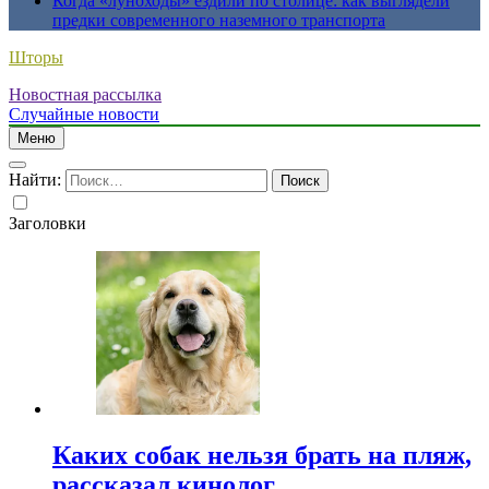
Когда «луноходы» ездили по столице: как выглядели
предки современного наземного транспорта
Шторы
Новостная рассылка
Случайные новости
Меню
Найти:
Заголовки
Каких собак нельзя брать на пляж,
рассказал кинолог