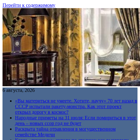
Перейти к содержимому
6 августа, 2026
«Вы материться не умеете. Хотите, научу» 70 лет назад в
СССР испытали ракету-монстра. Как этот проект
открыл дорогу в космос?
Народные приметы на 31 июля: Если помириться в этот
день – новых ссор год не будет
Раскрыта тайна отравления в могущественном
семействе Медичи