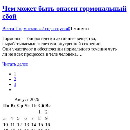
Чем может быть опасен гормональный
сбой
Вести Подмосковья
2 года спустя
0
1 минуты
Гормоны — биологически активные вещества,
вырабатываемые железами внутренней секреции.
Они участвуют в обеспечении нормального течения чуть
ли не всех процессов в теле человека….
Читать далее
1
2
3
Август 2026
Пн
Вт
Ср
Чт
Пт
Сб
Вс
1
2
3
4
5
6
7
8
9
10
11
12
13
14
15
16