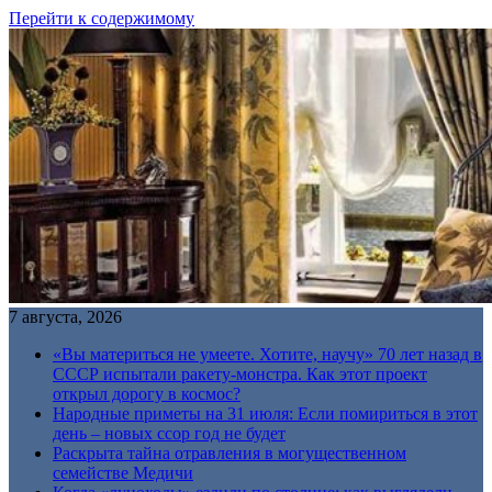
Перейти к содержимому
7 августа, 2026
«Вы материться не умеете. Хотите, научу» 70 лет назад в
СССР испытали ракету-монстра. Как этот проект
открыл дорогу в космос?
Народные приметы на 31 июля: Если помириться в этот
день – новых ссор год не будет
Раскрыта тайна отравления в могущественном
семействе Медичи