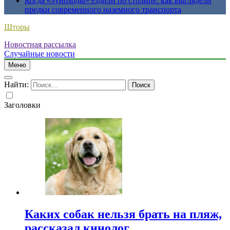
Когда «луноходы» ездили по столице: как выглядели
предки современного наземного транспорта
Шторы
Новостная рассылка
Случайные новости
Меню
Найти:
Заголовки
Каких собак нельзя брать на пляж,
рассказал кинолог