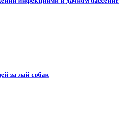
жения инфекциями в дачном бассейне
ей за лай собак