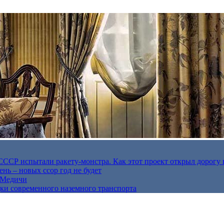
в СССР испытали ракету-монстра. Как этот проект открыл дорогу 
нь – новых ссор год не будет
е Медичи
дки современного наземного транспорта