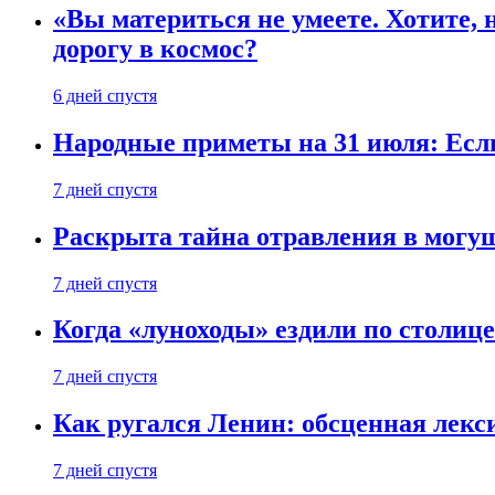
«Вы материться не умеете. Хотите, 
дорогу в космос?
6 дней спустя
Народные приметы на 31 июля: Если 
7 дней спустя
Раскрыта тайна отравления в могу
7 дней спустя
Когда «луноходы» ездили по столиц
7 дней спустя
Как ругался Ленин: обсценная лек
7 дней спустя