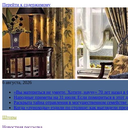
Перейти к содержимому
6 августа, 2026
«Вы материться не умеете. Хотите, научу» 70 лет назад 
Народные приметы на 31 июля: Если помириться в этот де
Раскрыта тайна отравления в могущественном семейств
Когда «луноходы» ездили по столице: как выглядели пре
Шторы
Новостная рассылка