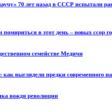
научу» 70 лет назад в СССР испытали ра
помириться в этот день – новых ссор год
щественном семействе Медичи
е: как выглядели предки современного н
сика вождя революции