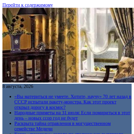
Перейти к содержимому
8 августа, 2026
«Вы материться не умеете. Хотите, научу» 70 лет назад в
СССР испытали ракету-монстра. Как этот проект
открыл дорогу в космос?
Народные приметы на 31 июля: Если помириться в этот
день – новых ссор год не будет
Раскрыта тайна отравления в могущественном
семействе Медичи