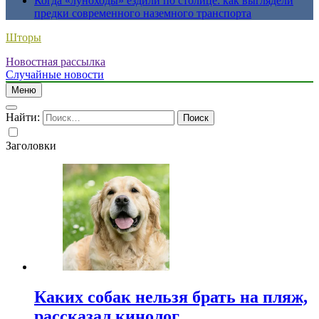
Когда «луноходы» ездили по столице: как выглядели
предки современного наземного транспорта
Шторы
Новостная рассылка
Случайные новости
Меню
Найти:
Заголовки
Каких собак нельзя брать на пляж,
рассказал кинолог