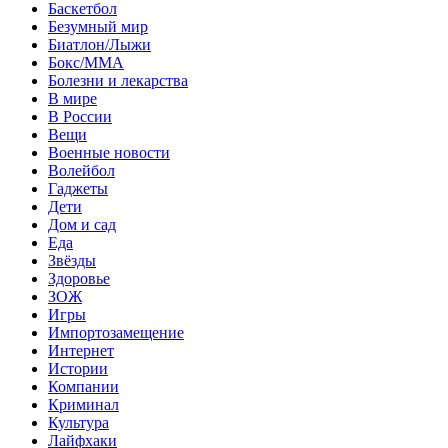
Баскетбол
Безумный мир
Биатлон/Лыжи
Бокс/MMA
Болезни и лекарства
В мире
В России
Вещи
Военные новости
Волейбол
Гаджеты
Дети
Дом и сад
Еда
Звёзды
Здоровье
ЗОЖ
Игры
Импортозамещение
Интернет
Истории
Компании
Криминал
Культура
Лайфхаки