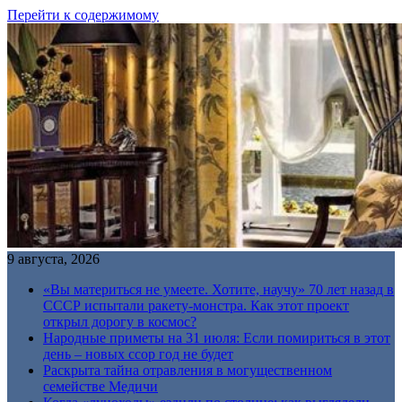
Перейти к содержимому
9 августа, 2026
«Вы материться не умеете. Хотите, научу» 70 лет назад в
СССР испытали ракету-монстра. Как этот проект
открыл дорогу в космос?
Народные приметы на 31 июля: Если помириться в этот
день – новых ссор год не будет
Раскрыта тайна отравления в могущественном
семействе Медичи