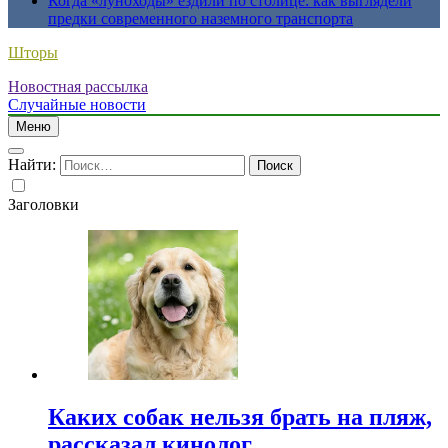
Когда «луноходы» ездили по столице: как выглядели
предки современного наземного транспорта
Шторы
Новостная рассылка
Случайные новости
Меню
Найти:
Заголовки
Каких собак нельзя брать на пляж,
рассказал кинолог