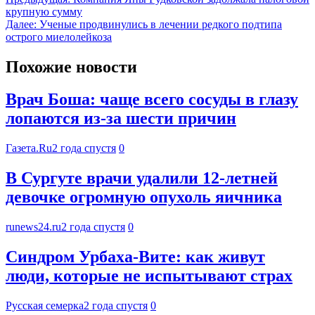
крупную сумму
Далее:
Ученые продвинулись в лечении редкого подтипа
острого миелолейкоза
Похожие новости
Врач Боша: чаще всего сосуды в глазу
лопаются из-за шести причин
Газета.Ru
2 года спустя
0
В Сургуте врачи удалили 12-летней
девочке огромную опухоль яичника
runews24.ru
2 года спустя
0
Синдром Урбаха-Вите: как живут
люди, которые не испытывают страх
Русская семерка
2 года спустя
0