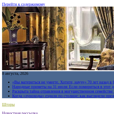
Перейти к содержимому
8 августа, 2026
«Вы материться не умеете. Хотите, научу» 70 лет назад 
Народные приметы на 31 июля: Если помириться в этот де
Раскрыта тайна отравления в могущественном семейств
Когда «луноходы» ездили по столице: как выглядели пре
Шторы
Новостная рассылка