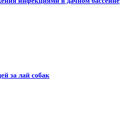
жения инфекциями в дачном бассейне
ей за лай собак