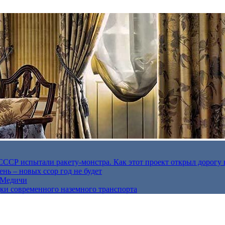
в СССР испытали ракету-монстра. Как этот проект открыл дорогу 
нь – новых ссор год не будет
е Медичи
дки современного наземного транспорта