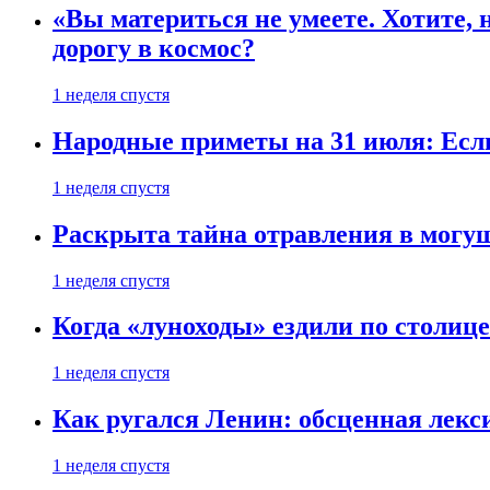
«Вы материться не умеете. Хотите, 
дорогу в космос?
1 неделя спустя
Народные приметы на 31 июля: Если 
1 неделя спустя
Раскрыта тайна отравления в могу
1 неделя спустя
Когда «луноходы» ездили по столиц
1 неделя спустя
Как ругался Ленин: обсценная лек
1 неделя спустя