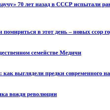
научу» 70 лет назад в СССР испытали ра
помириться в этот день – новых ссор год
щественном семействе Медичи
е: как выглядели предки современного н
сика вождя революции