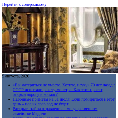
Перейти к содержимому
5 августа, 2026
«Вы материться не умеете. Хотите, научу» 70 лет назад в
СССР испытали ракету-монстра. Как этот проект
открыл дорогу в космос?
Народные приметы на 31 июля: Если помириться в этот
день – новых ссор год не будет
Раскрыта тайна отравления в могущественном
семействе Медичи