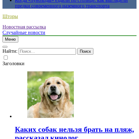
Когда «луноходы» ездили по столице: как выглядели
предки современного наземного транспорта
Шторы
Новостная рассылка
Случайные новости
Меню
Найти:
Заголовки
Каких собак нельзя брать на пляж,
рассказал кинолог