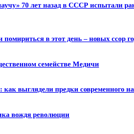
научу» 70 лет назад в СССР испытали ра
помириться в этот день – новых ссор год
щественном семействе Медичи
е: как выглядели предки современного н
сика вождя революции