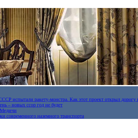
в СССР испытали ракету-монстра. Как этот проект открыл дорогу 
нь – новых ссор год не будет
е Медичи
дки современного наземного транспорта