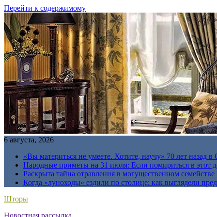
Перейти к содержимому
6 августа, 2026
«Вы материться не умеете. Хотите, научу» 70 лет назад 
Народные приметы на 31 июля: Если помириться в этот де
Раскрыта тайна отравления в могущественном семейств
Когда «луноходы» ездили по столице: как выглядели пре
Шторы
Новостная рассылка