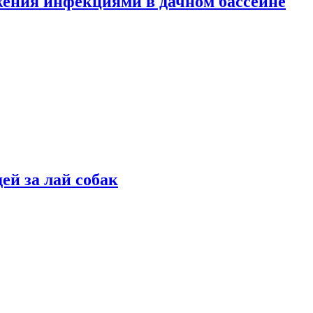
жения инфекциями в дачном бассейне
ей за лай собак