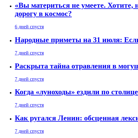
«Вы материться не умеете. Хотите, 
дорогу в космос?
6 дней спустя
Народные приметы на 31 июля: Если 
7 дней спустя
Раскрыта тайна отравления в могу
7 дней спустя
Когда «луноходы» ездили по столиц
7 дней спустя
Как ругался Ленин: обсценная лек
7 дней спустя