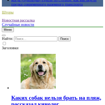
Когда «луноходы» ездили по столице: как выглядели
предки современного наземного транспорта
Шторы
Новостная рассылка
Случайные новости
Меню
Найти:
Заголовки
Каких собак нельзя брать на пляж,
рассказал кинолог