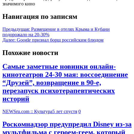
значимого кино
Навигация по записям
Предыдущая:
Размещение в отелях Крыма и Кубани
подорожало на 20-30%
Далее:
Google признал борщ российским блюдом
Похожие новости
Самые заметные новинки онлайн-
кинотеатров 24-30 мая: воссоединение
“Друзей”, возвращение в 90-е,
перезапуск психотерапевтических
историй
NEWSru.com :: Культура
5 лет спустя
0
Роскомнадзор предупредил Disney из-за
мультфильма c героем-геем, который