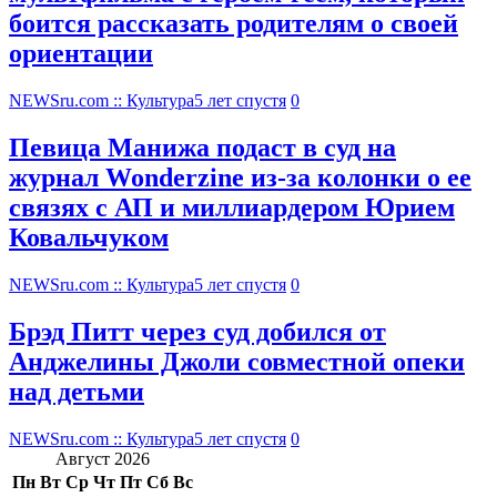
боится рассказать родителям о своей
ориентации
NEWSru.com :: Культура
5 лет спустя
0
Певица Манижа подаст в суд на
журнал Wonderzine из-за колонки о ее
связях с АП и миллиардером Юрием
Ковальчуком
NEWSru.com :: Культура
5 лет спустя
0
Брэд Питт через суд добился от
Анджелины Джоли совместной опеки
над детьми
NEWSru.com :: Культура
5 лет спустя
0
Август 2026
Пн
Вт
Ср
Чт
Пт
Сб
Вс