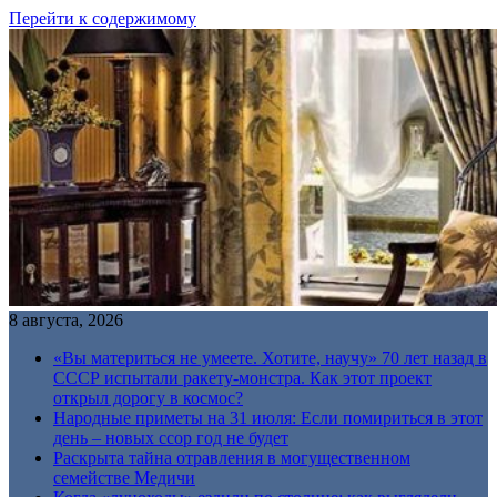
Перейти к содержимому
8 августа, 2026
«Вы материться не умеете. Хотите, научу» 70 лет назад в
СССР испытали ракету-монстра. Как этот проект
открыл дорогу в космос?
Народные приметы на 31 июля: Если помириться в этот
день – новых ссор год не будет
Раскрыта тайна отравления в могущественном
семействе Медичи