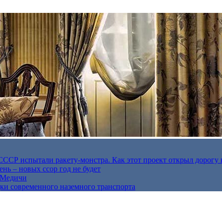
в СССР испытали ракету-монстра. Как этот проект открыл дорогу 
нь – новых ссор год не будет
е Медичи
дки современного наземного транспорта