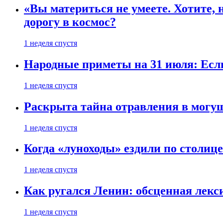
«Вы материться не умеете. Хотите, 
дорогу в космос?
1 неделя спустя
Народные приметы на 31 июля: Если 
1 неделя спустя
Раскрыта тайна отравления в могу
1 неделя спустя
Когда «луноходы» ездили по столиц
1 неделя спустя
Как ругался Ленин: обсценная лек
1 неделя спустя