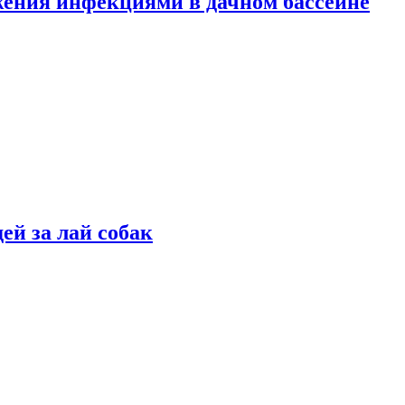
жения инфекциями в дачном бассейне
ей за лай собак