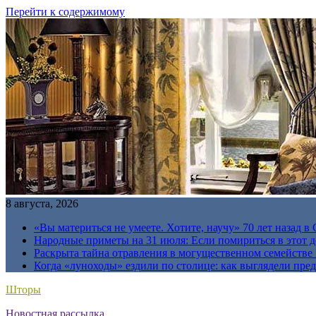
Перейти к содержимому
8 августа, 2026
«Вы материться не умеете. Хотите, научу» 70 лет назад 
Народные приметы на 31 июля: Если помириться в этот де
Раскрыта тайна отравления в могущественном семейств
Когда «луноходы» ездили по столице: как выглядели пре
Шторы
Новостная рассылка