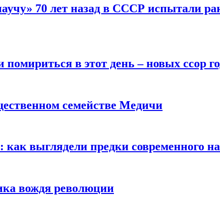
научу» 70 лет назад в СССР испытали ра
помириться в этот день – новых ссор год
щественном семействе Медичи
е: как выглядели предки современного н
сика вождя революции