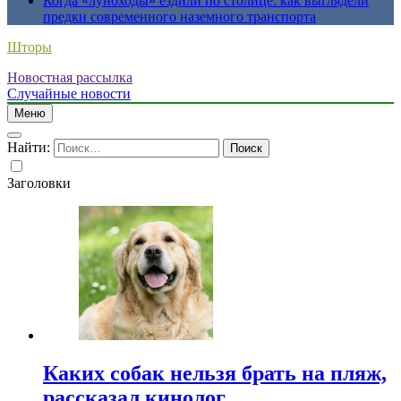
Когда «луноходы» ездили по столице: как выглядели
предки современного наземного транспорта
Шторы
Новостная рассылка
Случайные новости
Меню
Найти:
Заголовки
Каких собак нельзя брать на пляж,
рассказал кинолог