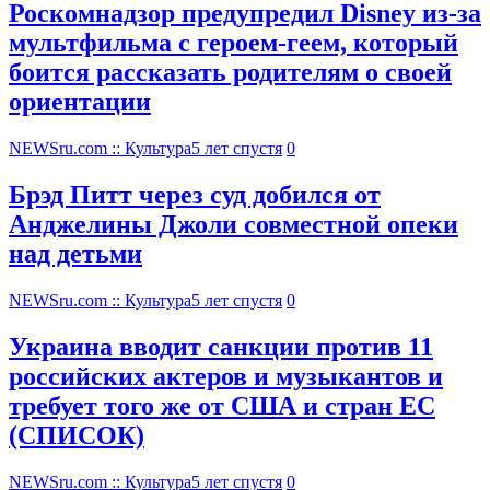
Роскомнадзор предупредил Disney из-за
мультфильма c героем-геем, который
боится рассказать родителям о своей
ориентации
NEWSru.com :: Культура
5 лет спустя
0
Брэд Питт через суд добился от
Анджелины Джоли совместной опеки
над детьми
NEWSru.com :: Культура
5 лет спустя
0
Украина вводит санкции против 11
российских актеров и музыкантов и
требует того же от США и стран ЕС
(СПИСОК)
NEWSru.com :: Культура
5 лет спустя
0