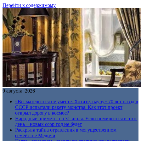
Перейти к содержимому
9 августа, 2026
«Вы материться не умеете. Хотите, научу» 70 лет назад в
СССР испытали ракету-монстра. Как этот проект
открыл дорогу в космос?
Народные приметы на 31 июля: Если помириться в этот
день – новых ссор год не будет
Раскрыта тайна отравления в могущественном
семействе Медичи