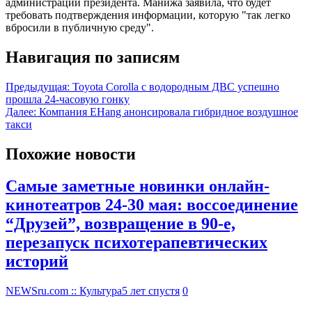
администрации президента. Манижа заявила, что будет
требовать подтверждения информации, которую "так легко
вбросили в публичную среду".
Навигация по записям
Предыдущая:
Toyota Corolla с водородным ДВС успешно
прошла 24-часовую гонку
Далее:
Компания EHang анонсировала гибридное воздушное
такси
Похожие новости
Самые заметные новинки онлайн-
кинотеатров 24-30 мая: воссоединение
“Друзей”, возвращение в 90-е,
перезапуск психотерапевтических
историй
NEWSru.com :: Культура
5 лет спустя
0