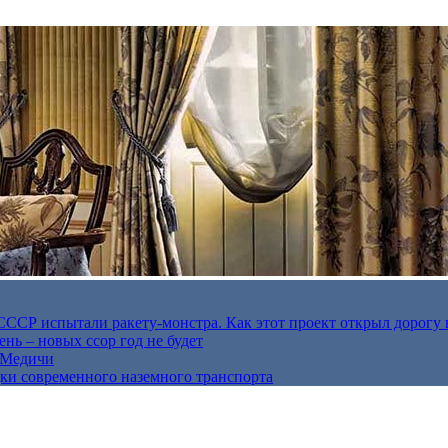
в СССР испытали ракету-монстра. Как этот проект открыл дорогу 
нь – новых ссор год не будет
е Медичи
дки современного наземного транспорта