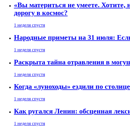
«Вы материться не умеете. Хотите, 
дорогу в космос?
1 неделя спустя
Народные приметы на 31 июля: Если 
1 неделя спустя
Раскрыта тайна отравления в могу
1 неделя спустя
Когда «луноходы» ездили по столиц
1 неделя спустя
Как ругался Ленин: обсценная лек
1 неделя спустя