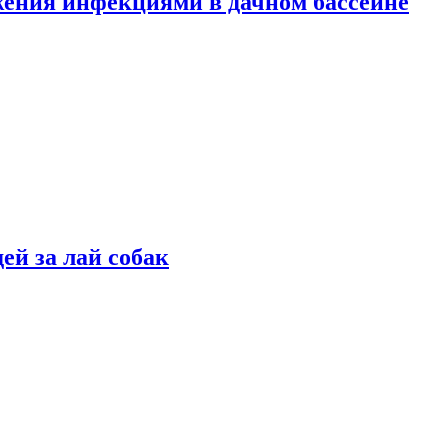
жения инфекциями в дачном бассейне
ей за лай собак