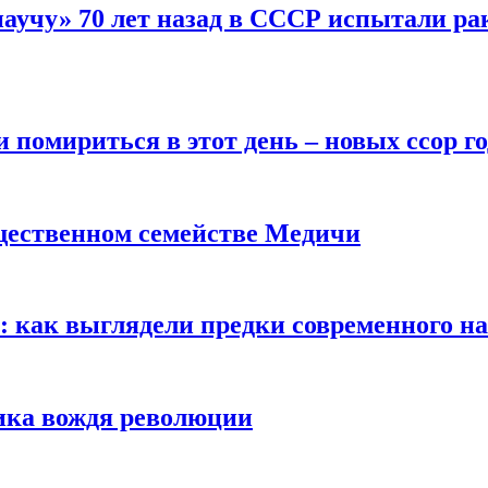
научу» 70 лет назад в СССР испытали ра
помириться в этот день – новых ссор год
щественном семействе Медичи
е: как выглядели предки современного н
сика вождя революции