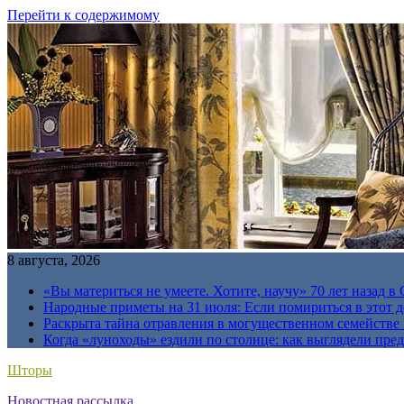
Перейти к содержимому
8 августа, 2026
«Вы материться не умеете. Хотите, научу» 70 лет назад 
Народные приметы на 31 июля: Если помириться в этот де
Раскрыта тайна отравления в могущественном семейств
Когда «луноходы» ездили по столице: как выглядели пре
Шторы
Новостная рассылка