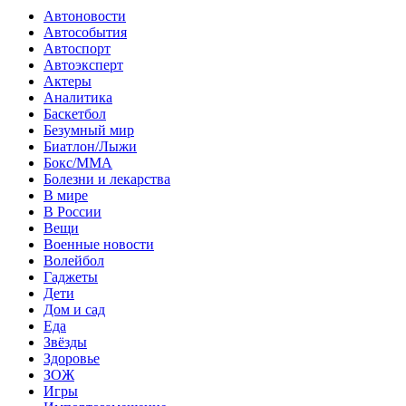
Автоновости
Автособытия
Автоспорт
Автоэксперт
Актеры
Аналитика
Баскетбол
Безумный мир
Биатлон/Лыжи
Бокс/MMA
Болезни и лекарства
В мире
В России
Вещи
Военные новости
Волейбол
Гаджеты
Дети
Дом и сад
Еда
Звёзды
Здоровье
ЗОЖ
Игры