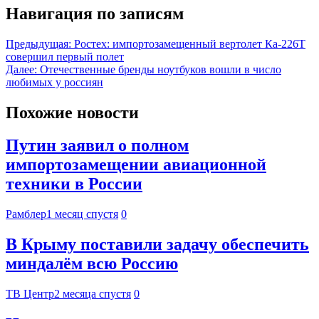
Навигация по записям
Предыдущая:
Ростех: импортозамещенный вертолет Ка-226Т
совершил первый полет
Далее:
Отечественные бренды ноутбуков вошли в число
любимых у россиян
Похожие новости
Путин заявил о полном
импортозамещении авиационной
техники в России
Рамблер
1 месяц спустя
0
В Крыму поставили задачу обеспечить
миндалём всю Россию
ТВ Центр
2 месяца спустя
0