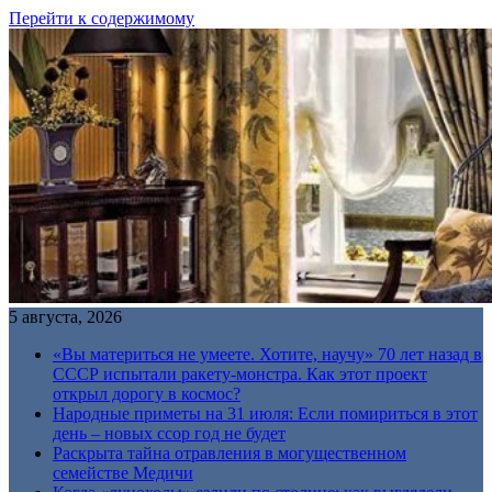
Перейти к содержимому
5 августа, 2026
«Вы материться не умеете. Хотите, научу» 70 лет назад в
СССР испытали ракету-монстра. Как этот проект
открыл дорогу в космос?
Народные приметы на 31 июля: Если помириться в этот
день – новых ссор год не будет
Раскрыта тайна отравления в могущественном
семействе Медичи