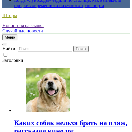
Когда «луноходы» ездили по столице: как выглядели
предки современного наземного транспорта
Шторы
Новостная рассылка
Случайные новости
Меню
Найти:
Заголовки
Каких собак нельзя брать на пляж,
рассказал кинолог