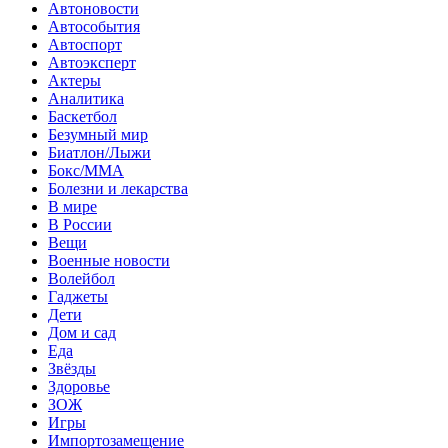
Автоновости
Автособытия
Автоспорт
Автоэксперт
Актеры
Аналитика
Баскетбол
Безумный мир
Биатлон/Лыжи
Бокс/MMA
Болезни и лекарства
В мире
В России
Вещи
Военные новости
Волейбол
Гаджеты
Дети
Дом и сад
Еда
Звёзды
Здоровье
ЗОЖ
Игры
Импортозамещение