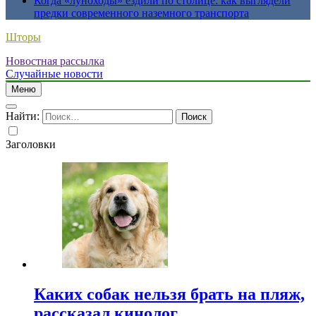
Когда «луноходы» ездили по столице: как выглядели
предки современного наземного транспорта
Шторы
Новостная рассылка
Случайные новости
Меню
Найти:
Заголовки
Каких собак нельзя брать на пляж,
рассказал кинолог