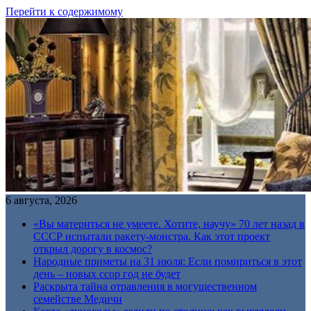
Перейти к содержимому
6 августа, 2026
«Вы материться не умеете. Хотите, научу» 70 лет назад в
СССР испытали ракету-монстра. Как этот проект
открыл дорогу в космос?
Народные приметы на 31 июля: Если помириться в этот
день – новых ссор год не будет
Раскрыта тайна отравления в могущественном
семействе Медичи