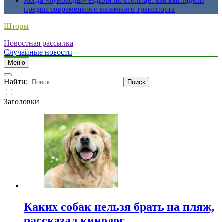
Когда «луноходы» ездили по столице: как выглядели
предки современного наземного транспорта
Шторы
Новостная рассылка
Случайные новости
Меню
Найти:
Заголовки
Каких собак нельзя брать на пляж,
рассказал кинолог