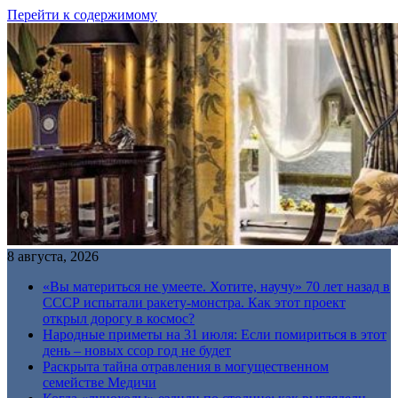
Перейти к содержимому
8 августа, 2026
«Вы материться не умеете. Хотите, научу» 70 лет назад в
СССР испытали ракету-монстра. Как этот проект
открыл дорогу в космос?
Народные приметы на 31 июля: Если помириться в этот
день – новых ссор год не будет
Раскрыта тайна отравления в могущественном
семействе Медичи