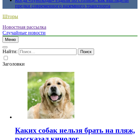
Когда «луноходы» ездили по столице: как выглядели
предки современного наземного транспорта
Шторы
Новостная рассылка
Случайные новости
Меню
Найти:
Заголовки
Каких собак нельзя брать на пляж,
рассказал кинолог