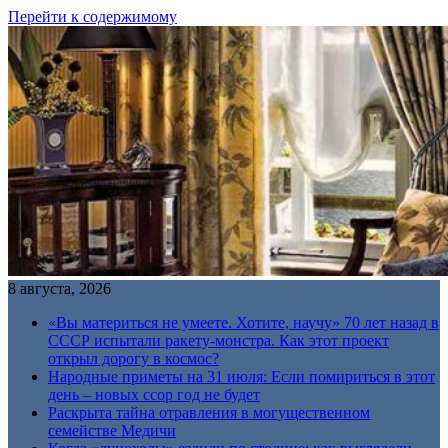
Перейти к содержимому
8 августа, 2026
«Вы материться не умеете. Хотите, научу» 70 лет назад в
СССР испытали ракету-монстра. Как этот проект
открыл дорогу в космос?
Народные приметы на 31 июля: Если помириться в этот
день – новых ссор год не будет
Раскрыта тайна отравления в могущественном
семействе Медичи