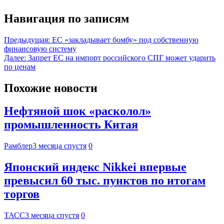
Навигация по записям
Предыдущая:
ЕС «закладывает бомбу» под собственную
финансовую систему
Далее:
Запрет ЕС на импорт российского СПГ может ударить
по ценам
Похожие новости
Нефтяной шок «расколол»
промышленность Китая
Рамблер
3 месяца спустя
0
Японский индекс Nikkei впервые
превысил 60 тыс. пунктов по итогам
торгов
ТАСС
3 месяца спустя
0