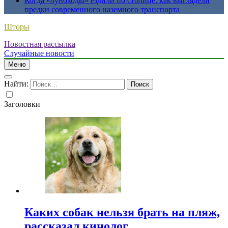
Когда «луноходы» ездили по столице: как выглядели
предки современного наземного транспорта
Шторы
Новостная рассылка
Случайные новости
Меню
Найти:
Заголовки
Каких собак нельзя брать на пляж,
рассказал кинолог