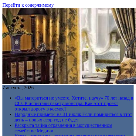
Перейти к содержимому
7 августа, 2026
«Вы материться не умеете. Хотите, научу» 70 лет назад в
СССР испытали ракету-монстра. Как этот проект
открыл дорогу в космос?
Народные приметы на 31 июля: Если помириться в этот
день – новых ссор год не будет
Раскрыта тайна отравления в могущественном
семействе Медичи