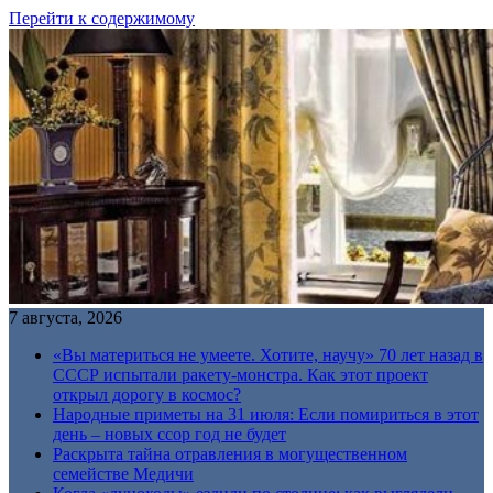
Перейти к содержимому
7 августа, 2026
«Вы материться не умеете. Хотите, научу» 70 лет назад в
СССР испытали ракету-монстра. Как этот проект
открыл дорогу в космос?
Народные приметы на 31 июля: Если помириться в этот
день – новых ссор год не будет
Раскрыта тайна отравления в могущественном
семействе Медичи