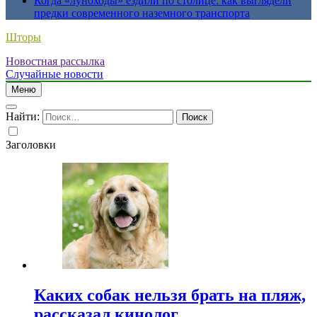
Когда «луноходы» ездили по столице: как выглядели
предки современного наземного транспорта
Шторы
Новостная рассылка
Случайные новости
Меню
Найти:
Заголовки
Каких собак нельзя брать на пляж,
рассказал кинолог