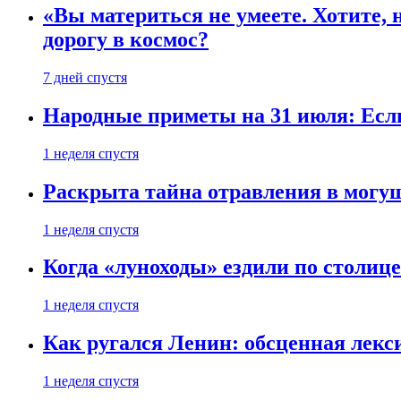
«Вы материться не умеете. Хотите, 
дорогу в космос?
7 дней спустя
Народные приметы на 31 июля: Если 
1 неделя спустя
Раскрыта тайна отравления в могу
1 неделя спустя
Когда «луноходы» ездили по столиц
1 неделя спустя
Как ругался Ленин: обсценная лек
1 неделя спустя