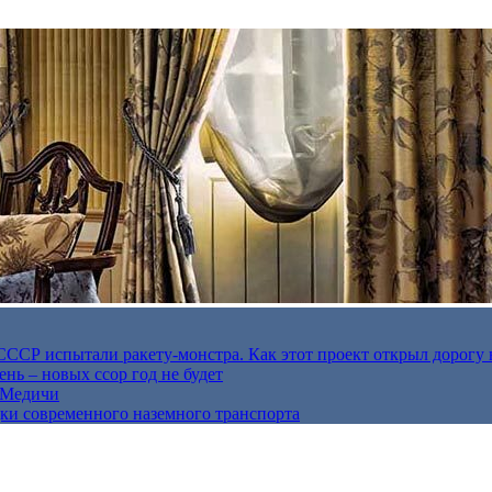
в СССР испытали ракету-монстра. Как этот проект открыл дорогу 
нь – новых ссор год не будет
е Медичи
дки современного наземного транспорта