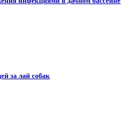
жения инфекциями в дачном бассейне
ей за лай собак