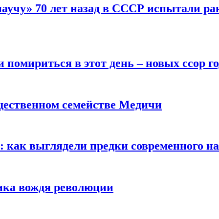
научу» 70 лет назад в СССР испытали ра
помириться в этот день – новых ссор год
щественном семействе Медичи
е: как выглядели предки современного н
сика вождя революции