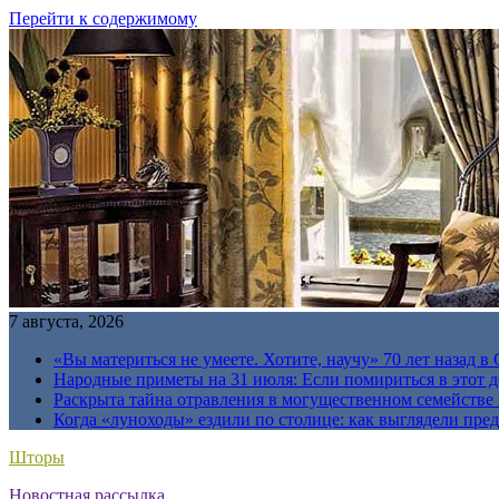
Перейти к содержимому
7 августа, 2026
«Вы материться не умеете. Хотите, научу» 70 лет назад 
Народные приметы на 31 июля: Если помириться в этот де
Раскрыта тайна отравления в могущественном семейств
Когда «луноходы» ездили по столице: как выглядели пре
Шторы
Новостная рассылка