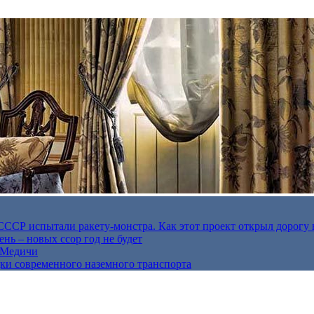
в СССР испытали ракету-монстра. Как этот проект открыл дорогу 
нь – новых ссор год не будет
е Медичи
дки современного наземного транспорта