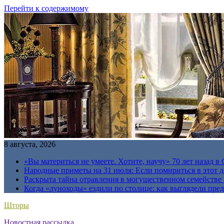
Перейти к содержимому
8 августа, 2026
«Вы материться не умеете. Хотите, научу» 70 лет назад 
Народные приметы на 31 июля: Если помириться в этот де
Раскрыта тайна отравления в могущественном семейств
Когда «луноходы» ездили по столице: как выглядели пре
Шторы
Новостная рассылка