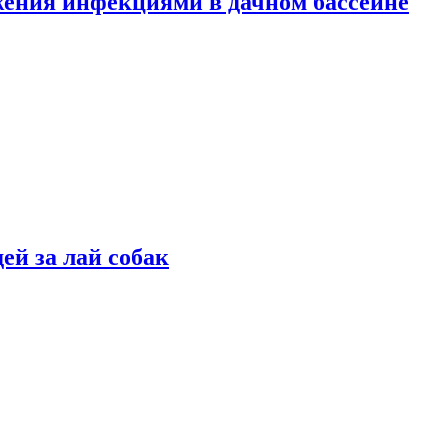
жения инфекциями в дачном бассейне
ей за лай собак