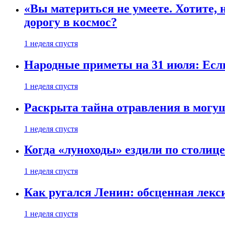
«Вы материться не умеете. Хотите, 
дорогу в космос?
1 неделя спустя
Народные приметы на 31 июля: Если 
1 неделя спустя
Раскрыта тайна отравления в могу
1 неделя спустя
Когда «луноходы» ездили по столиц
1 неделя спустя
Как ругался Ленин: обсценная лек
1 неделя спустя