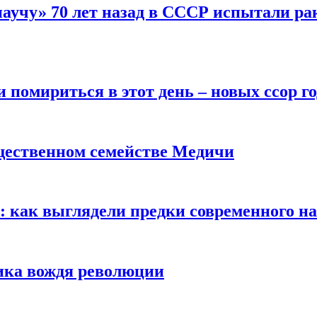
научу» 70 лет назад в СССР испытали ра
помириться в этот день – новых ссор год
щественном семействе Медичи
е: как выглядели предки современного н
сика вождя революции