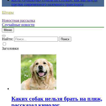
Когда «луноходы» ездили по столице: как выглядели
предки современного наземного транспорта
Шторы
Новостная рассылка
Случайные новости
Меню
Найти:
Заголовки
Каких собак нельзя брать на пляж,
рассказал кинолог