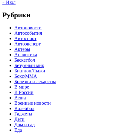
« Июл
Рубрики
Автоновости
Автособытия
Автоспорт
Автоэксперт
Актеры
Аналитика
Баскетбол
Безумный мир
Биатлон/Лыжи
Бокс/MMA
Болезни и лекарства
В мире
В России
Вещи
Военные новости
Волейбол
Гаджеты
Дети
Дом и сад
Еда