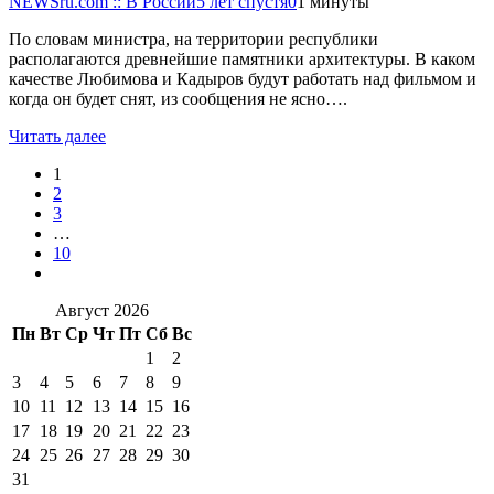
NEWSru.com :: В России
5 лет спустя
0
1 минуты
По словам министра, на территории республики
располагаются древнейшие памятники архитектуры. В каком
качестве Любимова и Кадыров будут работать над фильмом и
когда он будет снят, из сообщения не ясно….
Читать далее
1
2
3
…
10
Август 2026
Пн
Вт
Ср
Чт
Пт
Сб
Вс
1
2
3
4
5
6
7
8
9
10
11
12
13
14
15
16
17
18
19
20
21
22
23
24
25
26
27
28
29
30
31