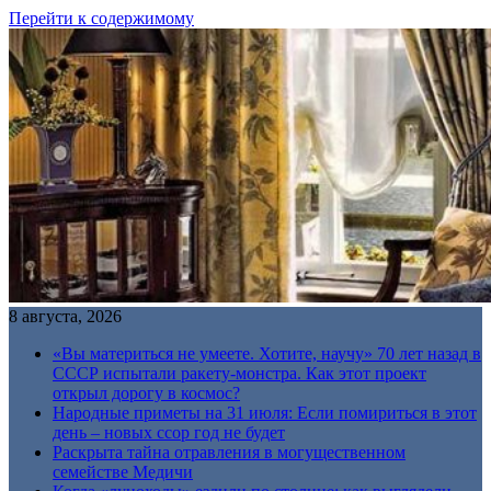
Перейти к содержимому
8 августа, 2026
«Вы материться не умеете. Хотите, научу» 70 лет назад в
СССР испытали ракету-монстра. Как этот проект
открыл дорогу в космос?
Народные приметы на 31 июля: Если помириться в этот
день – новых ссор год не будет
Раскрыта тайна отравления в могущественном
семействе Медичи