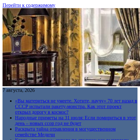
Перейти к содержимому
7 августа, 2026
«Вы материться не умеете. Хотите, научу» 70 лет назад в
СССР испытали ракету-монстра. Как этот проект
открыл дорогу в космос?
Народные приметы на 31 июля: Если помириться в этот
день – новых ссор год не будет
Раскрыта тайна отравления в могущественном
семействе Медичи