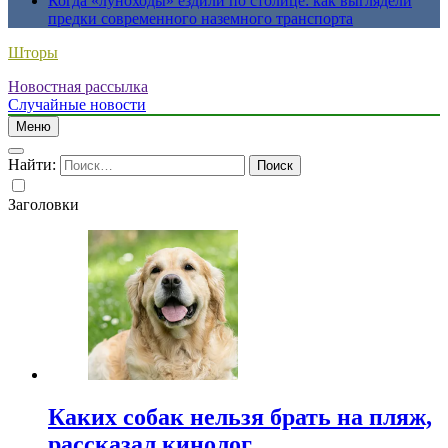
Когда «луноходы» ездили по столице: как выглядели
предки современного наземного транспорта
Шторы
Новостная рассылка
Случайные новости
Меню
Найти:
Заголовки
Каких собак нельзя брать на пляж,
рассказал кинолог