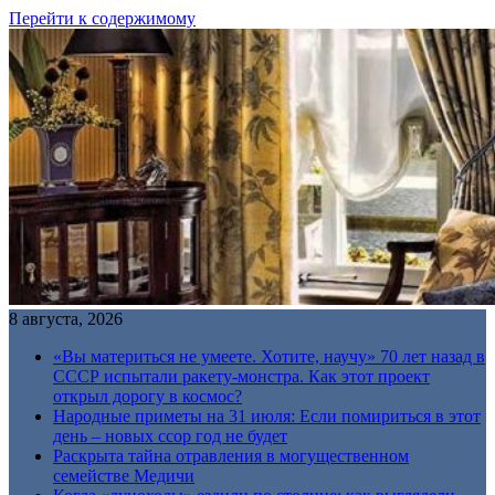
Перейти к содержимому
8 августа, 2026
«Вы материться не умеете. Хотите, научу» 70 лет назад в
СССР испытали ракету-монстра. Как этот проект
открыл дорогу в космос?
Народные приметы на 31 июля: Если помириться в этот
день – новых ссор год не будет
Раскрыта тайна отравления в могущественном
семействе Медичи