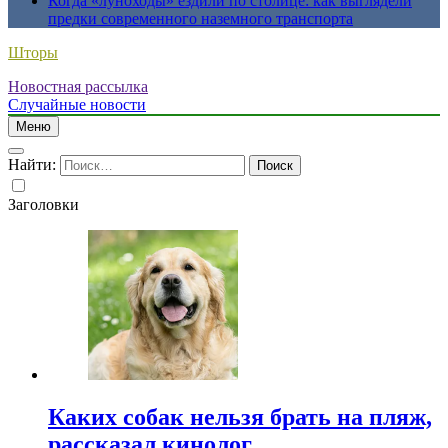
Когда «луноходы» ездили по столице: как выглядели
предки современного наземного транспорта
Шторы
Новостная рассылка
Случайные новости
Меню
Найти:
Заголовки
Каких собак нельзя брать на пляж,
рассказал кинолог