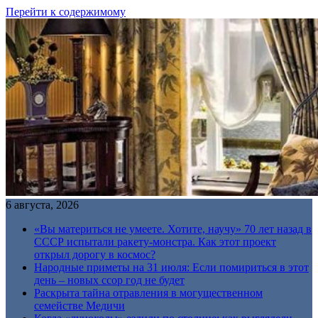
Перейти к содержимому
6 августа, 2026
«Вы материться не умеете. Хотите, научу» 70 лет назад в
СССР испытали ракету-монстра. Как этот проект
открыл дорогу в космос?
Народные приметы на 31 июля: Если помириться в этот
день – новых ссор год не будет
Раскрыта тайна отравления в могущественном
семействе Медичи