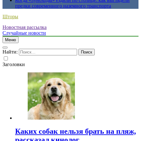
Когда «луноходы» ездили по столице: как выглядели
предки современного наземного транспорта
Шторы
Новостная рассылка
Случайные новости
Меню
Найти:
Заголовки
Каких собак нельзя брать на пляж,
рассказал кинолог