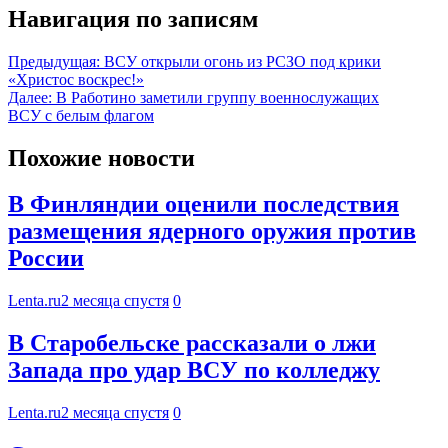
Навигация по записям
Предыдущая:
ВСУ открыли огонь из РСЗО под крики
«Христос воскрес!»
Далее:
В Работино заметили группу военнослужащих
ВСУ с белым флагом
Похожие новости
В Финляндии оценили последствия
размещения ядерного оружия против
России
Lenta.ru
2 месяца спустя
0
В Старобельске рассказали о лжи
Запада про удар ВСУ по колледжу
Lenta.ru
2 месяца спустя
0