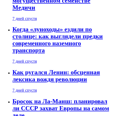
могущественном семействе
Медичи
7 дней спустя
Когда «луноходы» ездили по
столице: как выглядели предки
современного наземного
транспорта
7 дней спустя
Как ругался Ленин: обсценная
лексика вождя революции
7 дней спустя
Бросок на Ла-Манш: планировал
ли СССР захват Европы на самом
деле