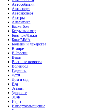
Автособытия
Автоспорт
Автоэксперт
Актеры
Аналитика
Баскетбол
Безумный мир
Биатлон/Лыжи
Бокс/MMA
Болезни и лекарства
В мире
В России
Вещи
Военные новости
Волейбол
Гаджеты
Дети
Дом и сад
Еда
Звёзды
Здоровье
ЗОЖ
Игры
Импортозамещение