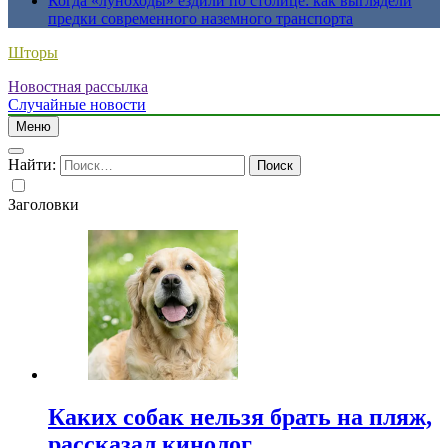
Когда «луноходы» ездили по столице: как выглядели
предки современного наземного транспорта
Шторы
Новостная рассылка
Случайные новости
Меню
Найти:
Заголовки
Каких собак нельзя брать на пляж,
рассказал кинолог