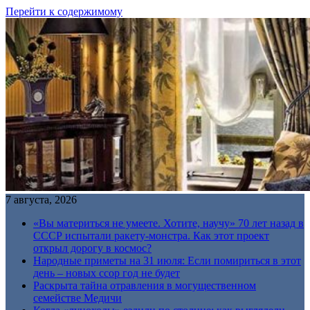
Перейти к содержимому
7 августа, 2026
«Вы материться не умеете. Хотите, научу» 70 лет назад в
СССР испытали ракету-монстра. Как этот проект
открыл дорогу в космос?
Народные приметы на 31 июля: Если помириться в этот
день – новых ссор год не будет
Раскрыта тайна отравления в могущественном
семействе Медичи