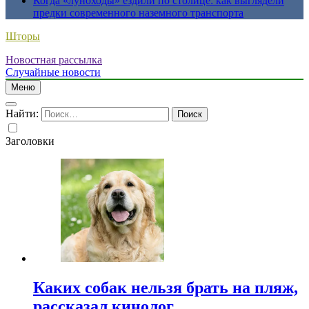
Когда «луноходы» ездили по столице: как выглядели
предки современного наземного транспорта
Шторы
Новостная рассылка
Случайные новости
Меню
Найти:
Заголовки
Каких собак нельзя брать на пляж,
рассказал кинолог