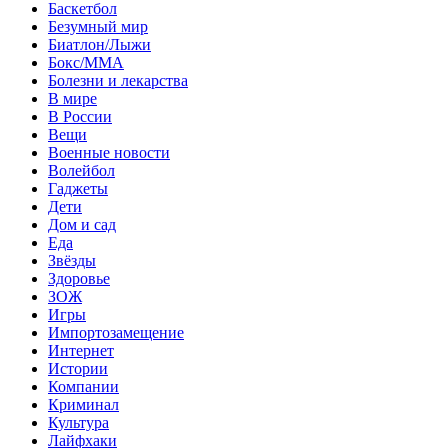
Баскетбол
Безумный мир
Биатлон/Лыжи
Бокс/MMA
Болезни и лекарства
В мире
В России
Вещи
Военные новости
Волейбол
Гаджеты
Дети
Дом и сад
Еда
Звёзды
Здоровье
ЗОЖ
Игры
Импортозамещение
Интернет
Истории
Компании
Криминал
Культура
Лайфхаки