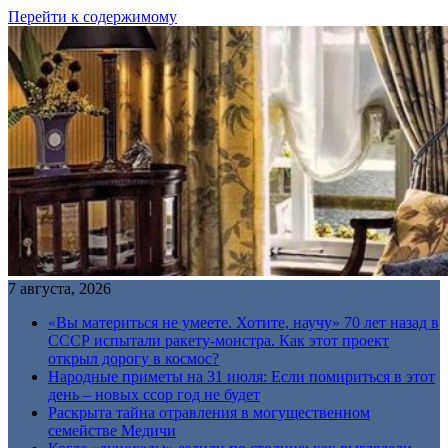
Перейти к содержимому
7 августа, 2026
«Вы материться не умеете. Хотите, научу» 70 лет назад в
СССР испытали ракету-монстра. Как этот проект
открыл дорогу в космос?
Народные приметы на 31 июля: Если помириться в этот
день – новых ссор год не будет
Раскрыта тайна отравления в могущественном
семействе Медичи