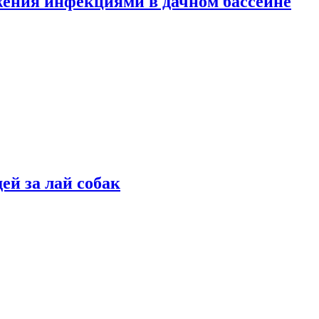
жения инфекциями в дачном бассейне
ей за лай собак