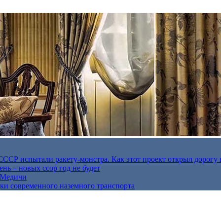
в СССР испытали ракету-монстра. Как этот проект открыл дорогу 
нь – новых ссор год не будет
е Медичи
дки современного наземного транспорта