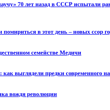
научу» 70 лет назад в СССР испытали ра
помириться в этот день – новых ссор год
щественном семействе Медичи
е: как выглядели предки современного н
сика вождя революции