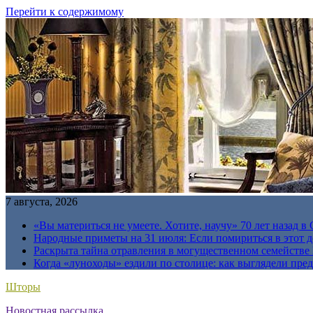
Перейти к содержимому
7 августа, 2026
«Вы материться не умеете. Хотите, научу» 70 лет назад 
Народные приметы на 31 июля: Если помириться в этот де
Раскрыта тайна отравления в могущественном семейств
Когда «луноходы» ездили по столице: как выглядели пре
Шторы
Новостная рассылка