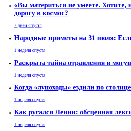
«Вы материться не умеете. Хотите, 
дорогу в космос?
7 дней спустя
Народные приметы на 31 июля: Если 
1 неделя спустя
Раскрыта тайна отравления в могу
1 неделя спустя
Когда «луноходы» ездили по столиц
1 неделя спустя
Как ругался Ленин: обсценная лек
1 неделя спустя