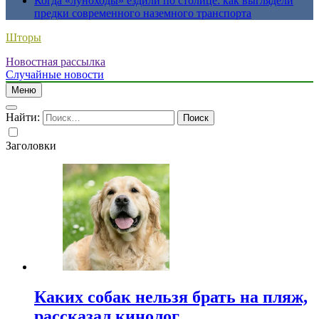
Когда «луноходы» ездили по столице: как выглядели
предки современного наземного транспорта
Шторы
Новостная рассылка
Случайные новости
Меню
Найти:
Заголовки
Каких собак нельзя брать на пляж,
рассказал кинолог