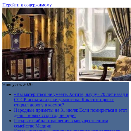
Перейти к содержимому
9 августа, 2026
«Вы материться не умеете. Хотите, научу» 70 лет назад в
СССР испытали ракету-монстра. Как этот проект
открыл дорогу в космос?
Народные приметы на 31 июля: Если помириться в этот
день – новых ссор год не будет
Раскрыта тайна отравления в могущественном
семействе Медичи