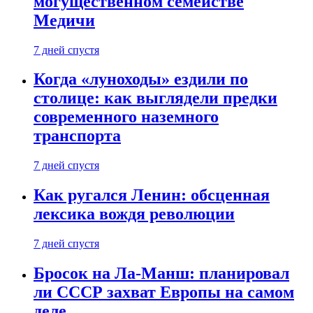
могущественном семействе
Медичи
7 дней спустя
Когда «луноходы» ездили по
столице: как выглядели предки
современного наземного
транспорта
7 дней спустя
Как ругался Ленин: обсценная
лексика вождя революции
7 дней спустя
Бросок на Ла-Манш: планировал
ли СССР захват Европы на самом
деле