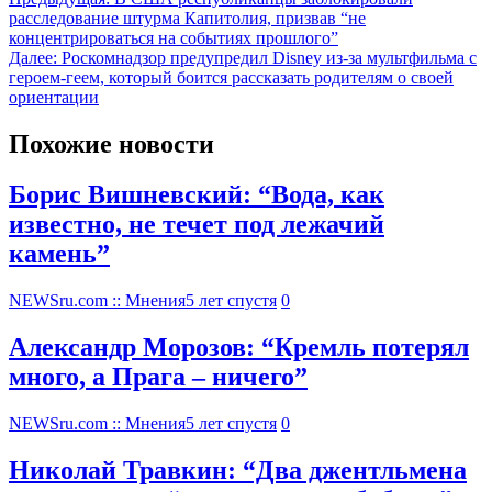
расследование штурма Капитолия, призвав “не
концентрироваться на событиях прошлого”
Далее:
Роскомнадзор предупредил Disney из-за мультфильма c
героем-геем, который боится рассказать родителям о своей
ориентации
Похожие новости
Борис Вишневский: “Вода, как
известно, не течет под лежачий
камень”
NEWSru.com :: Мнения
5 лет спустя
0
Александр Морозов: “Кремль потерял
много, а Прага – ничего”
NEWSru.com :: Мнения
5 лет спустя
0
Николай Травкин: “Два джентльмена