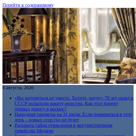
Перейти к содержимому
6 августа, 2026
«Вы материться не умеете. Хотите, научу» 70 лет назад в
СССР испытали ракету-монстра. Как этот проект
открыл дорогу в космос?
Народные приметы на 31 июля: Если помириться в этот
день – новых ссор год не будет
Раскрыта тайна отравления в могущественном
семействе Медичи