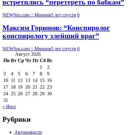
встретились “перетереть по бабкам”
NEWSru.com :: Мнения
5 лет спустя
0
Максим Горюнов: “Конспиролог
конспирологу злейший враг”
NEWSru.com :: Мнения
5 лет спустя
0
Август 2026
Пн
Вт
Ср
Чт
Пт
Сб
Вс
1
2
3
4
5
6
7
8
9
10
11
12
13
14
15
16
17
18
19
20
21
22
23
24
25
26
27
28
29
30
31
« Июл
Рубрики
Автоновости