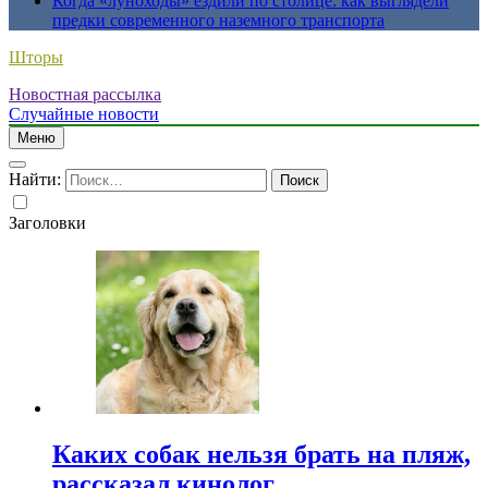
Когда «луноходы» ездили по столице: как выглядели
предки современного наземного транспорта
Шторы
Новостная рассылка
Случайные новости
Меню
Найти:
Заголовки
Каких собак нельзя брать на пляж,
рассказал кинолог