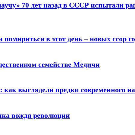
научу» 70 лет назад в СССР испытали ра
помириться в этот день – новых ссор год
щественном семействе Медичи
е: как выглядели предки современного н
сика вождя революции