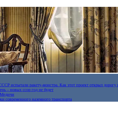
в СССР испытали ракету-монстра. Как этот проект открыл дорогу 
нь – новых ссор год не будет
е Медичи
дки современного наземного транспорта