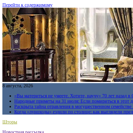
Перейти к содержимому
8 августа, 2026
«Вы материться не умеете. Хотите, научу» 70 лет назад 
Народные приметы на 31 июля: Если помириться в этот де
Раскрыта тайна отравления в могущественном семейств
Когда «луноходы» ездили по столице: как выглядели пре
Шторы
Новостная рассылка