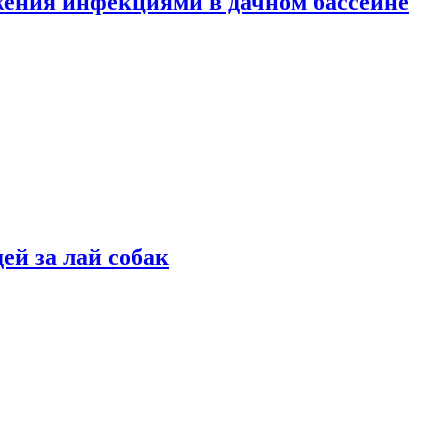
жения инфекциями в дачном бассейне
ей за лай собак