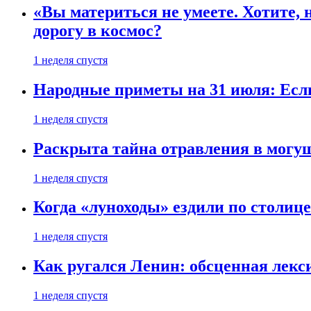
«Вы материться не умеете. Хотите, 
дорогу в космос?
1 неделя спустя
Народные приметы на 31 июля: Если 
1 неделя спустя
Раскрыта тайна отравления в могу
1 неделя спустя
Когда «луноходы» ездили по столиц
1 неделя спустя
Как ругался Ленин: обсценная лек
1 неделя спустя