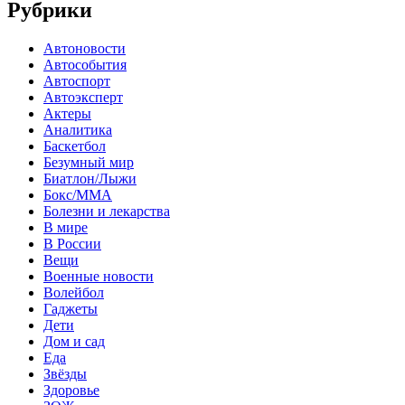
Рубрики
Автоновости
Автособытия
Автоспорт
Автоэксперт
Актеры
Аналитика
Баскетбол
Безумный мир
Биатлон/Лыжи
Бокс/MMA
Болезни и лекарства
В мире
В России
Вещи
Военные новости
Волейбол
Гаджеты
Дети
Дом и сад
Еда
Звёзды
Здоровье