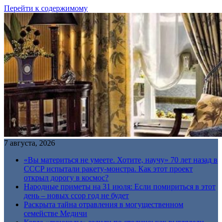
Перейти к содержимому
7 августа, 2026
«Вы материться не умеете. Хотите, научу» 70 лет назад в
СССР испытали ракету-монстра. Как этот проект
открыл дорогу в космос?
Народные приметы на 31 июля: Если помириться в этот
день – новых ссор год не будет
Раскрыта тайна отравления в могущественном
семействе Медичи