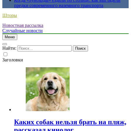
Когда «луноходы» ездили по столице: как выглядели
предки современного наземного транспорта
Шторы
Новостная рассылка
Случайные новости
Меню
Найти:
Заголовки
Каких собак нельзя брать на пляж,
рассказал кинолог