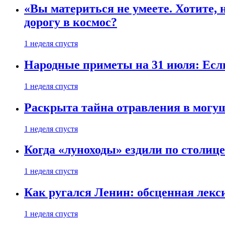
«Вы материться не умеете. Хотите, 
дорогу в космос?
1 неделя спустя
Народные приметы на 31 июля: Если 
1 неделя спустя
Раскрыта тайна отравления в могу
1 неделя спустя
Когда «луноходы» ездили по столиц
1 неделя спустя
Как ругался Ленин: обсценная лек
1 неделя спустя