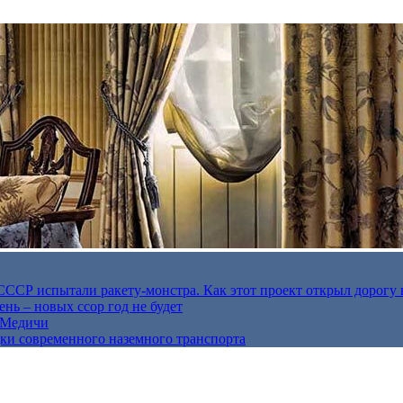
в СССР испытали ракету-монстра. Как этот проект открыл дорогу 
нь – новых ссор год не будет
е Медичи
дки современного наземного транспорта