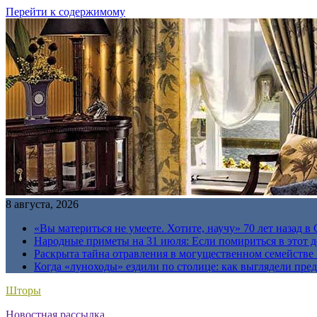
Перейти к содержимому
8 августа, 2026
«Вы материться не умеете. Хотите, научу» 70 лет назад 
Народные приметы на 31 июля: Если помириться в этот де
Раскрыта тайна отравления в могущественном семейств
Когда «луноходы» ездили по столице: как выглядели пре
Шторы
Новостная рассылка