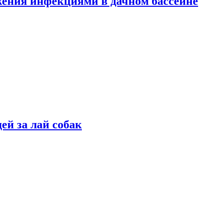
жения инфекциями в дачном бассейне
ей за лай собак