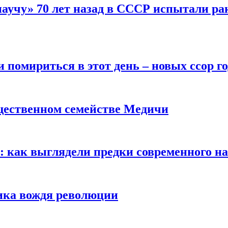
научу» 70 лет назад в СССР испытали ра
помириться в этот день – новых ссор год
щественном семействе Медичи
е: как выглядели предки современного н
сика вождя революции