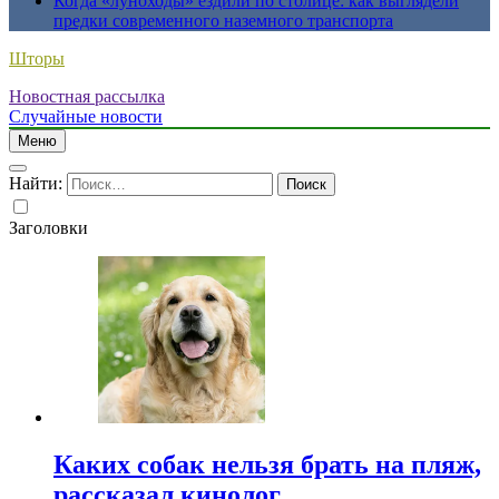
Когда «луноходы» ездили по столице: как выглядели
предки современного наземного транспорта
Шторы
Новостная рассылка
Случайные новости
Меню
Найти:
Заголовки
Каких собак нельзя брать на пляж,
рассказал кинолог