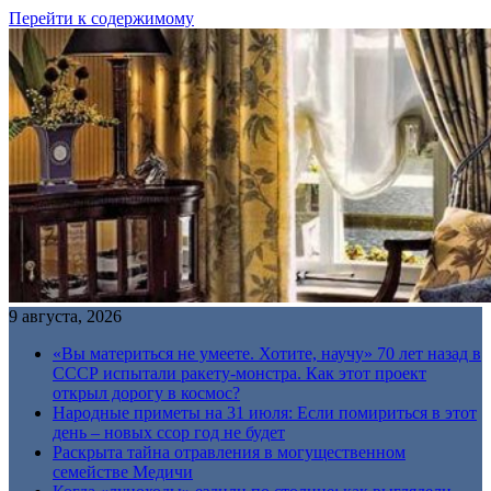
Перейти к содержимому
9 августа, 2026
«Вы материться не умеете. Хотите, научу» 70 лет назад в
СССР испытали ракету-монстра. Как этот проект
открыл дорогу в космос?
Народные приметы на 31 июля: Если помириться в этот
день – новых ссор год не будет
Раскрыта тайна отравления в могущественном
семействе Медичи