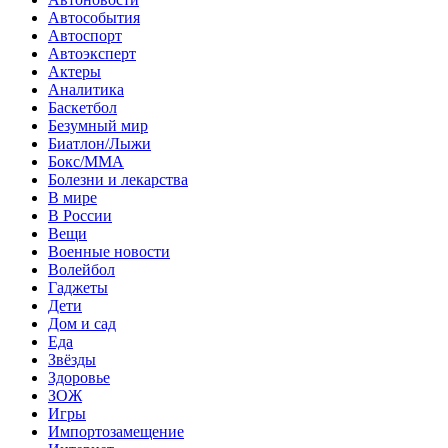
Автособытия
Автоспорт
Автоэксперт
Актеры
Аналитика
Баскетбол
Безумный мир
Биатлон/Лыжи
Бокс/MMA
Болезни и лекарства
В мире
В России
Вещи
Военные новости
Волейбол
Гаджеты
Дети
Дом и сад
Еда
Звёзды
Здоровье
ЗОЖ
Игры
Импортозамещение