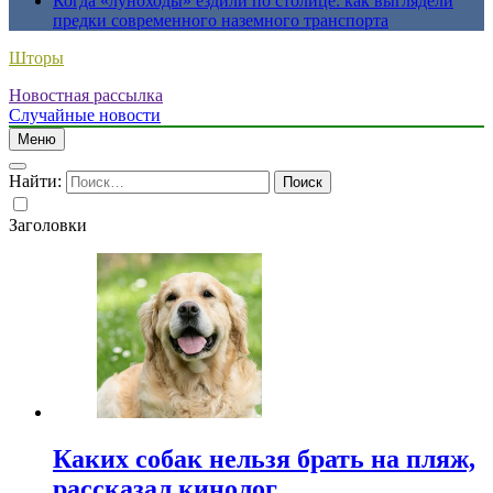
Когда «луноходы» ездили по столице: как выглядели
предки современного наземного транспорта
Шторы
Новостная рассылка
Случайные новости
Меню
Найти:
Заголовки
Каких собак нельзя брать на пляж,
рассказал кинолог