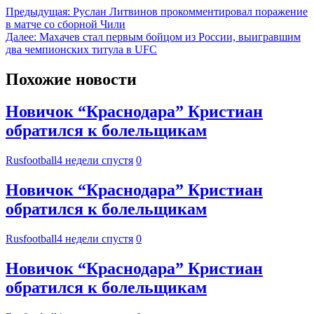
Предыдущая:
Руслан Литвинов прокомментировал поражение
в матче со сборной Чили
Далее:
Махачев стал первым бойцом из России, выигравшим
два чемпионских титула в UFC
Похожие новости
Новичок “Краснодара” Кристиан
обратился к болельщикам
Rusfootball
4 недели спустя
0
Новичок “Краснодара” Кристиан
обратился к болельщикам
Rusfootball
4 недели спустя
0
Новичок “Краснодара” Кристиан
обратился к болельщикам