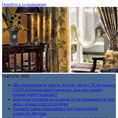
Перейти к содержимому
6 августа, 2026
«Вы материться не умеете. Хотите, научу» 70 лет назад в
СССР испытали ракету-монстра. Как этот проект
открыл дорогу в космос?
Народные приметы на 31 июля: Если помириться в этот
день – новых ссор год не будет
Раскрыта тайна отравления в могущественном
семействе Медичи