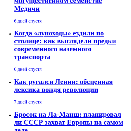
могущественном семействе
Медичи
6 дней спустя
Когда «луноходы» ездили по
столице: как выглядели предки
современного наземного
транспорта
6 дней спустя
Как ругался Ленин: обсценная
лексика вождя революции
7 дней спустя
Бросок на Ла-Манш: планировал
ли СССР захват Европы на самом
деле