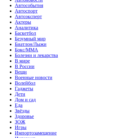
Автособытия
Автоспорт
Автоэксперт
Актеры
Аналитика
Баскетбол
Безумный мир
Биатлон/Лыжи
Бокс/MMA
Болезни и лекарства
В мире
В России
Вещи
Военные новости
Волейбол
Гаджеты
Дети
Дом и сад
Еда
Звёзды
Здоровье
ЗОЖ
Игры
Импортозамещение