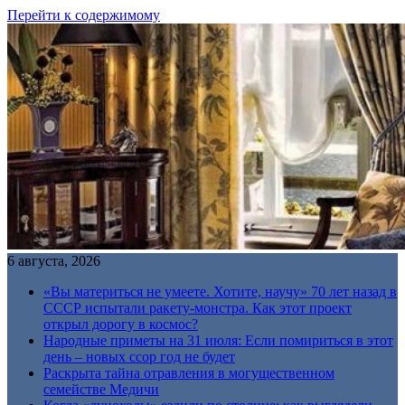
Перейти к содержимому
6 августа, 2026
«Вы материться не умеете. Хотите, научу» 70 лет назад в
СССР испытали ракету-монстра. Как этот проект
открыл дорогу в космос?
Народные приметы на 31 июля: Если помириться в этот
день – новых ссор год не будет
Раскрыта тайна отравления в могущественном
семействе Медичи