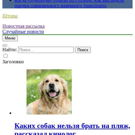
Когда «луноходы» ездили по столице: как выглядели
предки современного наземного транспорта
Шторы
Новостная рассылка
Случайные новости
Меню
Найти:
Заголовки
Каких собак нельзя брать на пляж,
рассказал кинолог