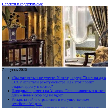
Перейти к содержимому
7 августа, 2026
«Вы материться не умеете. Хотите, научу» 70 лет назад в
СССР испытали ракету-монстра. Как этот проект
открыл дорогу в космос?
Народные приметы на 31 июля: Если помириться в этот
день – новых ссор год не будет
Раскрыта тайна отравления в могущественном
семействе Медичи