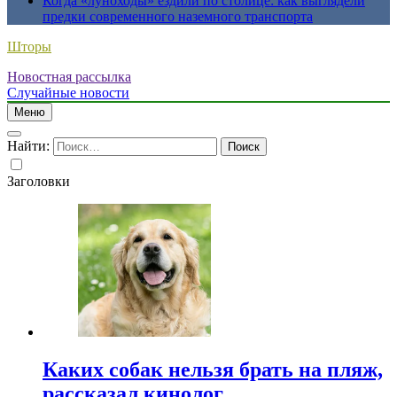
Когда «луноходы» ездили по столице: как выглядели
предки современного наземного транспорта
Шторы
Новостная рассылка
Случайные новости
Меню
Найти:
Заголовки
Каких собак нельзя брать на пляж,
рассказал кинолог