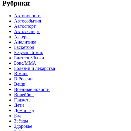
Рубрики
Автоновости
Автособытия
Автоспорт
Автоэксперт
Актеры
Аналитика
Баскетбол
Безумный мир
Биатлон/Лыжи
Бокс/MMA
Болезни и лекарства
В мире
В России
Вещи
Военные новости
Волейбол
Гаджеты
Дети
Дом и сад
Еда
Звёзды
Здоровье