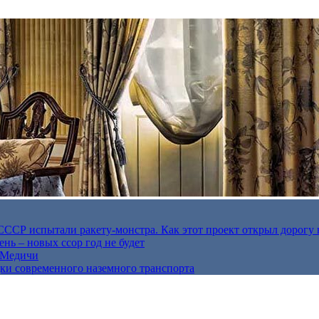
в СССР испытали ракету-монстра. Как этот проект открыл дорогу 
нь – новых ссор год не будет
е Медичи
дки современного наземного транспорта