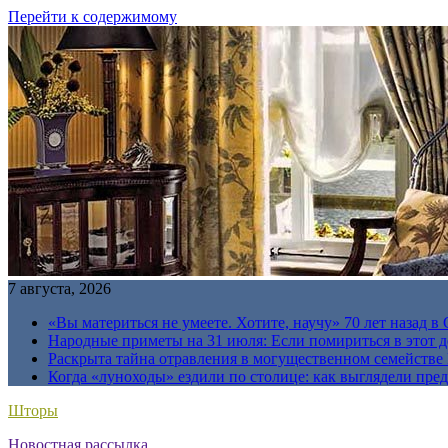
Перейти к содержимому
7 августа, 2026
«Вы материться не умеете. Хотите, научу» 70 лет назад 
Народные приметы на 31 июля: Если помириться в этот де
Раскрыта тайна отравления в могущественном семейств
Когда «луноходы» ездили по столице: как выглядели пре
Шторы
Новостная рассылка