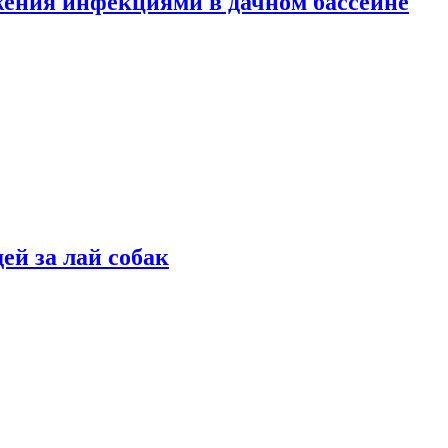
жения инфекциями в дачном бассейне
ей за лай собак