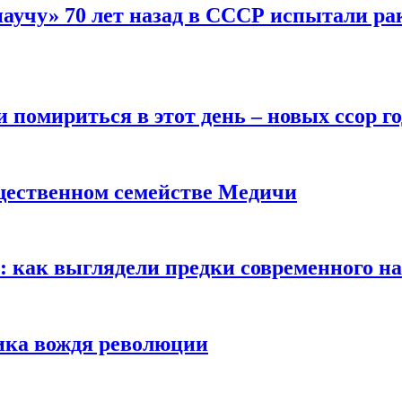
научу» 70 лет назад в СССР испытали ра
помириться в этот день – новых ссор год
щественном семействе Медичи
е: как выглядели предки современного н
сика вождя революции