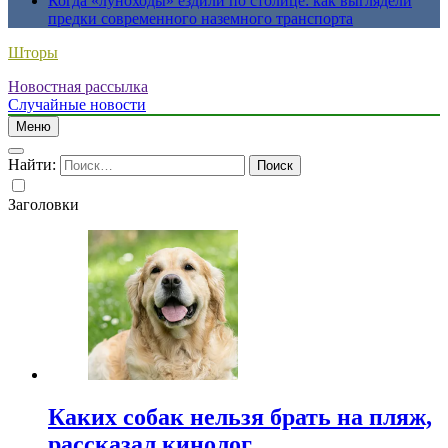
Когда «луноходы» ездили по столице: как выглядели
предки современного наземного транспорта
Шторы
Новостная рассылка
Случайные новости
Меню
Найти:
Заголовки
Каких собак нельзя брать на пляж,
рассказал кинолог