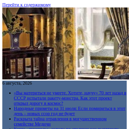
Перейти к содержимому
6 августа, 2026
«Вы материться не умеете. Хотите, научу» 70 лет назад в
СССР испытали ракету-монстра. Как этот проект
открыл дорогу в космос?
Народные приметы на 31 июля: Если помириться в этот
день – новых ссор год не будет
Раскрыта тайна отравления в могущественном
семействе Медичи