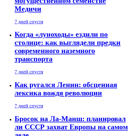
могущественном семействе
Медичи
7 дней спустя
Когда «луноходы» ездили по
столице: как выглядели предки
современного наземного
транспорта
7 дней спустя
Как ругался Ленин: обсценная
лексика вождя революции
7 дней спустя
Бросок на Ла-Манш: планировал
ли СССР захват Европы на самом
деле