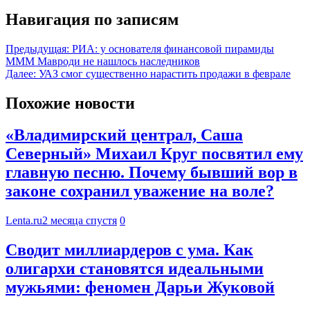
Навигация по записям
Предыдущая:
РИА: у основателя финансовой пирамиды
МММ Мавроди не нашлось наследников
Далее:
УАЗ смог существенно нарастить продажи в феврале
Похожие новости
«Владимирский централ, Саша
Северный» Михаил Круг посвятил ему
главную песню. Почему бывший вор в
законе сохранил уважение на воле?
Lenta.ru
2 месяца спустя
0
Сводит миллиардеров с ума. Как
олигархи становятся идеальными
мужьями: феномен Дарьи Жуковой