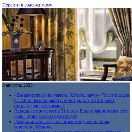
Перейти к содержимому
9 августа, 2026
«Вы материться не умеете. Хотите, научу» 70 лет назад в
СССР испытали ракету-монстра. Как этот проект
открыл дорогу в космос?
Народные приметы на 31 июля: Если помириться в этот
день – новых ссор год не будет
Раскрыта тайна отравления в могущественном
семействе Медичи