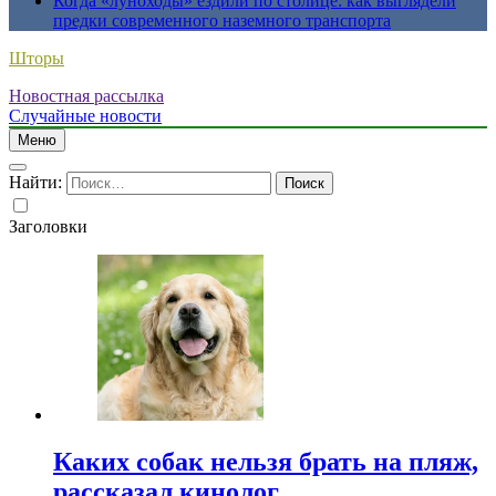
Когда «луноходы» ездили по столице: как выглядели
предки современного наземного транспорта
Шторы
Новостная рассылка
Случайные новости
Меню
Найти:
Заголовки
Каких собак нельзя брать на пляж,
рассказал кинолог